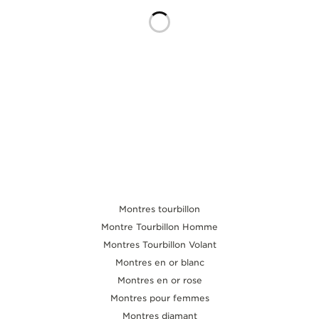
LE VIRTUOSE DU SON
L’ODYSSÉE SIDÉRALE
LE PIONNIER DE LA PRÉCISION
VOIR LES ÉVÉNEMENTS
Montres tourbillon
Montre Tourbillon Homme
Montres Tourbillon Volant
Montres en or blanc
Montres en or rose
Montres pour femmes
Montres diamant