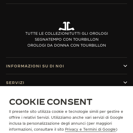
TUTTE LE COLLEZIONI
TUTTI GLI OROLOGI
SEGNATEMPO CON TOURBILLON
OROLOGI DA DONNA CON TOURBILLON
INFORMAZIONI SU DI NOI
SERVIZI
COOKIE CONSENT
CONTATTI
CI SEGUA
Il presente sito utilizza cookie e tecnologie simili per gestire e
offrire i relativi Servizi. Utilizziamo anche vari servizi di Google
inclusa la personalizzazione degli annunci (per maggiori
VAI ALLA PAGINA INSTAGRAM DI JAEGER-LE
VAI ALLA PAGINA LINKEDIN DI JAEGER
VAI ALLA PAGINA FACEBOOK DI J
VAI ALLA PAGINA YOUTUBE 
VAI ALLA PAGINA TWIT
VAI ALLA PAGINA 
informazioni, consultare il sito
Privacy e Termini di Google
)