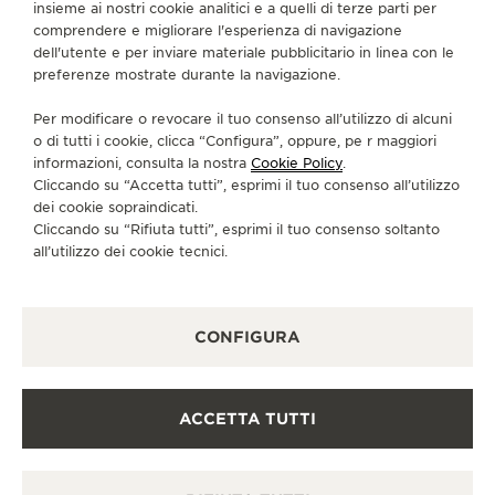
insieme ai nostri cookie analitici e a quelli di terze parti per
ISCRIVERSI ALLA NEWSLETTER
comprendere e migliorare l'esperienza di navigazione
dell'utente e per inviare materiale pubblicitario in linea con le
preferenze mostrate durante la navigazione.
Per modificare o revocare il tuo consenso all’utilizzo di alcuni
STAMPA
o di tutti i cookie, clicca “Configura”, oppure, pe r maggiori
informazioni, consulta la nostra
Cookie Policy
.
POLICY SULLA PRIVACY
Cliccando su “Accetta tutti”, esprimi il tuo consenso all’utilizzo
CONDIZIONI D'USO
dei cookie sopraindicati.
CONDIZIONI DI VENDITA
Cliccando su “Rifiuta tutti”, esprimi il tuo consenso soltanto
INFORMATIVA SUI COOKIE
all’utilizzo dei cookie tecnici.
DICHIARAZIONE DI ACCESSIBILITÀ - WCAG
GESTISCI LA MIA ACCESSIBILITÀ
MODULO DI RECESSO
CONFIGURA
COPYRIGHT JAEGER-LECOULTRE 2026
VERSIONE 102.34.2
ACCETTA TUTTI
BISOGNO DI AIUTO?
Se ha bisogno di aiuto per trovare il suo orologio,