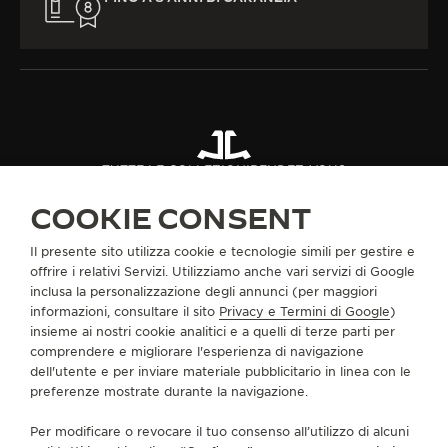
TUTTE LE COLLEZIONI
RENDEZ-VOUS
RENDEZ-VOUS JEWELLERY
RIF. Q3413480
COOKIE CONSENT
Il presente sito utilizza cookie e tecnologie simili per gestire e
INFORMAZIONI SU DI NOI
offrire i relativi Servizi. Utilizziamo anche vari servizi di Google
inclusa la personalizzazione degli annunci (per maggiori
informazioni, consultare il sito
Privacy e Termini di Google
)
SERVIZI
insieme ai nostri cookie analitici e a quelli di terze parti per
comprendere e migliorare l'esperienza di navigazione
dell'utente e per inviare materiale pubblicitario in linea con le
CONTATTI
preferenze mostrate durante la navigazione.
CI SEGUA
Per modificare o revocare il tuo consenso all’utilizzo di alcuni