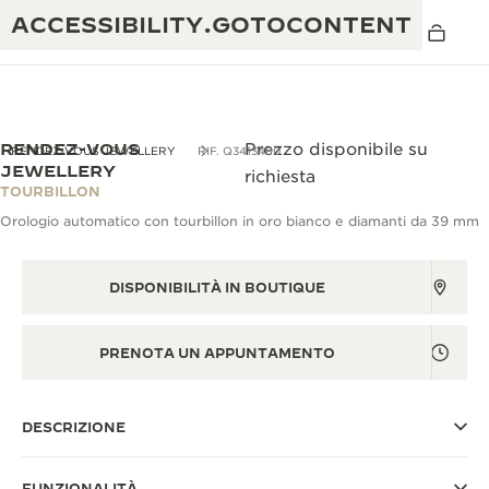
ACCESSIBILITY.GOTOCONTENT
RENDEZ-VOUS
Prezzo disponibile su
RENDEZ-VOUS JEWELLERY
RIF. Q3413480
JEWELLERY
richiesta
TOURBILLON
THE GOLDEN RATIO MUSICAL SHOW
ECCELLENZA: OLTRE 190 ANNI DI TRADIZIONE
Orologio automatico con tourbillon in oro bianco e diamanti da 39 mm
IL REVERSO 1931 CAFÉ
CREATIVITÀ: OLTRE 430 BREVETTI
DISPONIBILITÀ IN BOUTIQUE
GARANZIA JAEGER-LECOULTRE
INGEGNO: OLTRE 1.400 CALIBRI
GARANZIA DEI SEGNATEMPO
PRENOTA UN APPUNTAMENTO
MOSTRA “THE PERPETUAL
MAESTRIA: 108 MESTIERI
TIMEKEEPER”
GARANZIA ATMOS
THE DREAM SHAPER
DESCRIZIONE
REVERSO STORIES
FUNZIONALITÀ