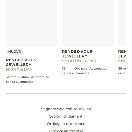
RENDEZ-VOUS
RENDE
NUOVO
JEWELLERY
JEWE
RENDEZ-VOUS
SHOOTING STAR
SHOOT
JEWELLERY
36 mm, Oro rosa, Automatico,
36 mm, O
NIGHT & DAY
carica automatica
carica a
34 mm, Platino, Automatico,
carica automatica
Segnatempo con tourbillon
Orologi di diamanti
Orologi in oro bianco
Orologi automatici