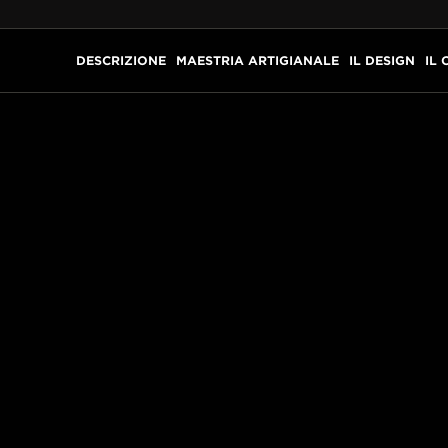
DESCRIZIONE
MAESTRIA ARTIGIANALE
IL DESIGN
IL 
TO NEL NOSTRO ATELI
 RARI™
è un’opera d’arte unica, brillantemente decorata con diver
idi dei fiori, pittura a specchio per il fogliame e incastona