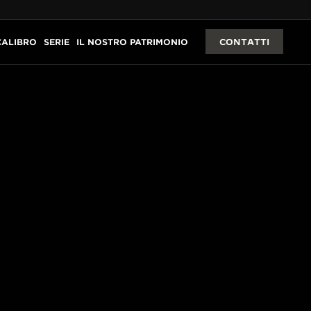
CALIBRO
SERIE
IL NOSTRO PATRIMONIO
CONTATTI
ER DEI
se tecniche: pittura in
tura per una brillantezza