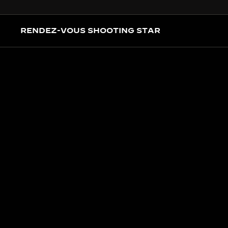
RENDEZ-VOUS SHOOTING STAR
MAESTRIA ARTIGIANALE
REALIZZA
MESTIERI
Ognuno dei 10 esemplari 
miniatura per i colori viv
straordinaria.