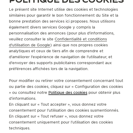
积家惠州华贸天地TV店
Le présent site Internet utilise des cookies et technologies
BOUTIQUE OFFICIELLE
similaires pour garantir le bon fonctionnement du Site et la
bonne prestation des services ici proposes. Nous utilisons
广东省惠州市惠城区江北文昌一路9号惠州华贸天地L1层1120店铺TimeVall
également divers services Google y compris la
Huizhou, Chine
personnalisation des annonces (pour plus d'informations,
veuillez consulter le site
Confidentialité et conditions
+86 0752 2818816
d'utilisation de Google
) ainsi que nos propres cookies
analytiques et ceux de tiers afin de comprendre et
ITINÉRAIRE
d'améliorer l'expérience de navigation de l'utilisateur, et
d'envoyer des supports publicitaires correspondant aux
3361570672@QQ.COM
préférences affichées lors de la navigation.
LUNDI
10:00 - 00:00
Pour modifier ou retirer votre consentement concernant tout
MARDI
10:00 - 00:00
ou partie des cookies, cliquez sur « Configuration des cookies
» ou consultez notre
Politique des cookies
pour obtenir plus
MERCREDI
10:00 - 00:00
d’informations.
JEUDI
10:00 - 00:00
En cliquant sur « Tout accepter », vous donnez votre
consentement pour l’utilisation des cookies susmentionnés.
VENDREDI
10:00 - 00:00
En cliquant sur « Tout refuser », vous donnez votre
SAMEDI
10:00 - 00:00
consentement uniquement pour l’utilisation des cookies
techniques.
DIMANCHE
10:00 - 00:00