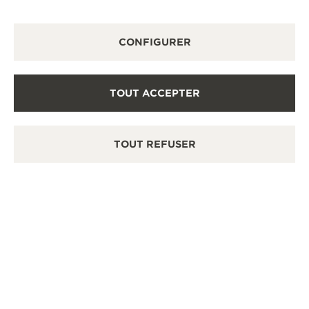
SERVICES DISPONIBLES
CONFIGURER
POINT DE VENTE
Découvrez des montres de luxe à l’élégance
intemporelle dans notre espace de vente.
TOUT ACCEPTER
AUTRES BOUTIQUES ET PARTENAIRES
OFFICIELS
TOUT REFUSER
VOIR TOUTES LES BOUTIQUES