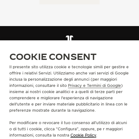
TROVARE UNA BOUTIQUE
TUTTI I NEGOZI
MEDIO ORIENTE
COOKIE CONSENT
ARABIA SAUDITA
Il presente sito utilizza cookie e tecnologie simili per gestire e
offrire i relativi Servizi. Utilizziamo anche vari servizi di Google
INFORMAZIONI SU DI NOI
inclusa la personalizzazione degli annunci (per maggiori
informazioni, consultare il sito
Privacy e Termini di Google
)
insieme ai nostri cookie analitici e a quelli di terze parti per
SERVIZI
comprendere e migliorare l'esperienza di navigazione
dell'utente e per inviare materiale pubblicitario in linea con le
CONTATTI
preferenze mostrate durante la navigazione.
CI SEGUA
Per modificare o revocare il tuo consenso all’utilizzo di alcuni
o di tutti i cookie, clicca “Configura”, oppure, pe r maggiori
informazioni, consulta la nostra
Cookie Policy
.
VAI ALLA PAGINA INSTAGRAM DI JAEGER-LE
VAI ALLA PAGINA LINKEDIN DI JAEGER
VAI ALLA PAGINA FACEBOOK DI J
VAI ALLA PAGINA YOUTUBE 
VAI ALLA PAGINA TWIT
VAI ALLA PAGINA 