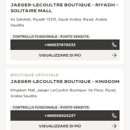
JAEGER-LECOULTRE BOUTIQUE - RIYADH -
THE SOUND MAKER
SOLITAIRE MALL
As Sahafah, Riyadh 13315, Saudi Arabia, Riyad, Arabia
THE STELLAR ODYSSEY
Saudita
THE PRECISION PIONEER
CONTROLLO FUNZIONALE - PUNTO VENDITA
+966537878533
VEDERE TUTTI GLI EVENTI
VISUALIZZARE DI PIÙ
BOUTIQUE UFFICIALE
JAEGER-LECOULTRE BOUTIQUE - KINGDOM
Kingdom Mall, Jaeger LeCoultre Boutique: 1st Floor, Riyad,
Arabia Saudita
CONTROLLO FUNZIONALE - PUNTO VENDITA
+966558924237
VISUALIZZARE DI PIÙ