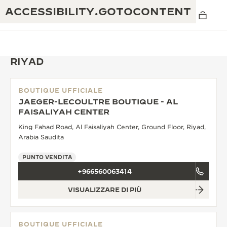
ACCESSIBILITY.GOTOCONTENT
RIYAD
BOUTIQUE UFFICIALE
THE GOLDEN RATIO MUSICAL SHOW
JAEGER-LECOULTRE BOUTIQUE - AL
ECCELLENZA: OLTRE 190 ANNI DI TRADIZIONE
FAISALIYAH CENTER
IL REVERSO 1931 CAFÉ
CREATIVITÀ: OLTRE 430 BREVETTI
King Fahad Road, Al Faisaliyah Center, Ground Floor, Riyad,
Arabia Saudita
GARANZIA JAEGER-LECOULTRE
INGEGNO: OLTRE 1.400 CALIBRI
PUNTO VENDITA
GARANZIA DEI SEGNATEMPO
MOSTRA “THE PERPETUAL
MAESTRIA: 108 MESTIERI
+966560063414
TIMEKEEPER”
GARANZIA ATMOS
VISUALIZZARE DI PIÙ
THE DREAM SHAPER
REVERSO STORIES
BOUTIQUE UFFICIALE