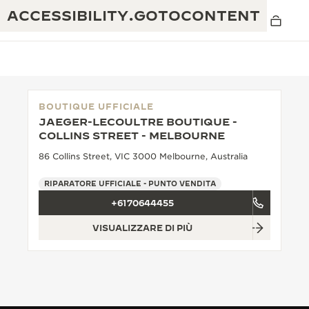
ACCESSIBILITY.GOTOCONTENT
BOUTIQUE UFFICIALE
JAEGER-LECOULTRE BOUTIQUE -
THE GOLDEN RATIO MUSICAL SHOW
COLLINS STREET - MELBOURNE
ECCELLENZA: OLTRE 190 ANNI DI TRADIZIONE
86 Collins Street, VIC 3000 Melbourne, Australia
IL REVERSO 1931 CAFÉ
CREATIVITÀ: OLTRE 430 BREVETTI
RIPARATORE UFFICIALE - PUNTO VENDITA
GARANZIA JAEGER-LECOULTRE
INGEGNO: OLTRE 1.400 CALIBRI
+6170644455
GARANZIA DEI SEGNATEMPO
MOSTRA “THE PERPETUAL
MAESTRIA: 108 MESTIERI
VISUALIZZARE DI PIÙ
TIMEKEEPER”
GARANZIA ATMOS
THE DREAM SHAPER
REVERSO STORIES