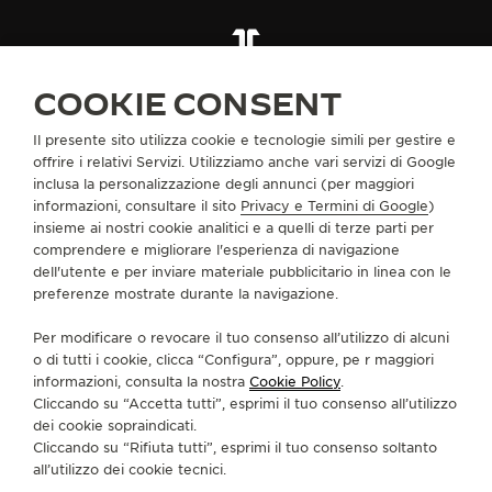
THE SOUND MAKER
TROVARE UNA BOUTIQUE
TUTTI I NEGOZI
OCEANIA
THE STELLAR ODYSSEY
COOKIE CONSENT
AUSTRALIA
MELBOURNE
THE PRECISION PIONEER
Il presente sito utilizza cookie e tecnologie simili per gestire e
offrire i relativi Servizi. Utilizziamo anche vari servizi di Google
INFORMAZIONI SU DI NOI
VEDERE TUTTI GLI EVENTI
inclusa la personalizzazione degli annunci (per maggiori
informazioni, consultare il sito
Privacy e Termini di Google
)
insieme ai nostri cookie analitici e a quelli di terze parti per
SERVIZI
comprendere e migliorare l'esperienza di navigazione
dell'utente e per inviare materiale pubblicitario in linea con le
CONTATTI
preferenze mostrate durante la navigazione.
CI SEGUA
Per modificare o revocare il tuo consenso all’utilizzo di alcuni
o di tutti i cookie, clicca “Configura”, oppure, pe r maggiori
informazioni, consulta la nostra
Cookie Policy
.
VAI ALLA PAGINA INSTAGRAM DI JAEGER-LE
VAI ALLA PAGINA LINKEDIN DI JAEGER
VAI ALLA PAGINA FACEBOOK DI J
VAI ALLA PAGINA YOUTUBE 
VAI ALLA PAGINA TWIT
VAI ALLA PAGINA 
Cliccando su “Accetta tutti”, esprimi il tuo consenso all’utilizzo
dei cookie sopraindicati.
ISCRIVERSI ALLA NEWSLETTER
Cliccando su “Rifiuta tutti”, esprimi il tuo consenso soltanto
all’utilizzo dei cookie tecnici.