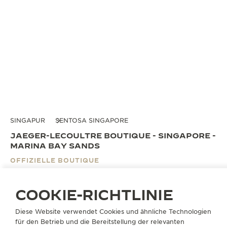
SINGAPUR
SENTOSA SINGAPORE
JAEGER-LECOULTRE BOUTIQUE - SINGAPORE -
MARINA BAY SANDS
OFFIZIELLE BOUTIQUE
2 Bayfront Avenue
B2M-231 & 231A, Casino Level
COOKIE-RICHTLINIE
The Shoppes at Marina Bay Sands
018972 Singapur, Singapur
Diese Website verwendet Cookies und ähnliche Technologien
für den Betrieb und die Bereitstellung der relevanten