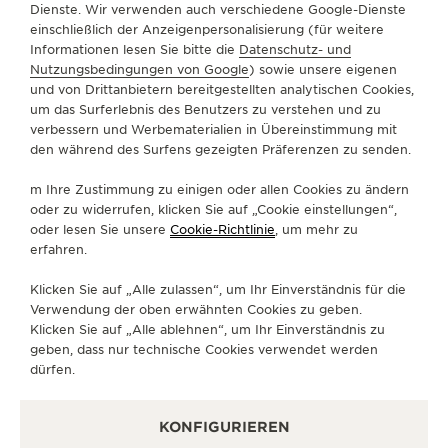
Dienste. Wir verwenden auch verschiedene Google-Dienste
EINEN TERMIN VEREINBAREN
einschließlich der Anzeigenpersonalisierung (für weitere
Informationen lesen Sie bitte die
Datenschutz- und
Nutzungsbedingungen von Google
) sowie unsere eigenen
+65 3158 3278
und von Drittanbietern bereitgestellten analytischen Cookies,
um das Surferlebnis des Benutzers zu verstehen und zu
ROUTENBESCHREIBUNG
verbessern und Werbematerialien in Übereinstimmung mit
den während des Surfens gezeigten Präferenzen zu senden.
JLC.MBS@JAEGER-LECOULTRE.COM
m Ihre Zustimmung zu einigen oder allen Cookies zu ändern
MONTAG
10:30 - 22:00
oder zu widerrufen, klicken Sie auf „Cookie einstellungen“,
DIENSTAG
10:30 - 22:00
oder lesen Sie unsere
Cookie-Richtlinie
, um mehr zu
erfahren.
MITTWOCH
10:30 - 22:00
DONNERSTAG
10:30 - 22:00
Klicken Sie auf „Alle zulassen“, um Ihr Einverständnis für die
Verwendung der oben erwähnten Cookies zu geben.
FREITAG
10:30 - 23:00
Klicken Sie auf „Alle ablehnen“, um Ihr Einverständnis zu
SAMSTAG
10:30 - 23:00
geben, dass nur technische Cookies verwendet werden
dürfen.
SONNTAG
10:30 - 22:00
VERFÜGBARE DIENSTLEISTUNGEN
KONFIGURIEREN