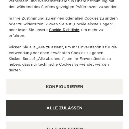
verbessern und Werbematerialien in Übereinstimmung mit
den während des Surfens gezeigten Präferenzen zu senden.
JUWELIERWEMPE@WEMPE.AT
m Ihre Zustimmung zu einigen oder allen Cookies zu ändern
VERFÜGBARE DIENSTLEISTUNGEN
oder zu widerrufen, klicken Sie auf „Cookie einstellungen“,
FUNKTIONSÜBERPRÜFUNG
oder lesen Sie unsere
Cookie-Richtlinie
, um mehr zu
Es ist möglich, in dieser Boutique eine
Funktionsüberprüfung durchzuführen.
erfahren.
VERKAUFSSTELLE
Klicken Sie auf „Alle zulassen“, um Ihr Einverständnis für die
Erfahren Sie zeitlose Eleganz in einem hochwertigen
Verwendung der oben erwähnten Cookies zu geben.
Uhrengeschäft.
Klicken Sie auf „Alle ablehnen“, um Ihr Einverständnis zu
geben, dass nur technische Cookies verwendet werden
dürfen.
WEITERE OFFIZIELLE BOUTIQUEN
UND PARTNER
KONFIGURIEREN
ALLE BOUTIQUEN ANZEIGEN
ALLE ZULASSEN