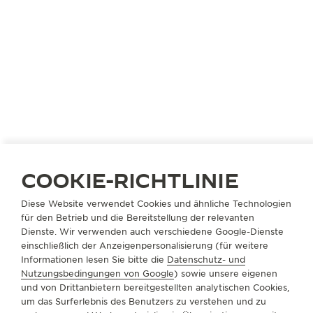
COOKIE-RICHTLINIE
ÖSTERREICH
WIEN
Diese Website verwendet Cookies und ähnliche Technologien
für den Betrieb und die Bereitstellung der relevanten
GERHARD D. WEMPE GESMBH
Dienste. Wir verwenden auch verschiedene Google-Dienste
OFFIZIELLER PARTNER
einschließlich der Anzeigenpersonalisierung (für weitere
Informationen lesen Sie bitte die
Datenschutz- und
Kärntner Straße 41
Nutzungsbedingungen von Google
) sowie unsere eigenen
1010 Wien, Österreich
und von Drittanbietern bereitgestellten analytischen Cookies,
um das Surferlebnis des Benutzers zu verstehen und zu
+43 1 512 33 22