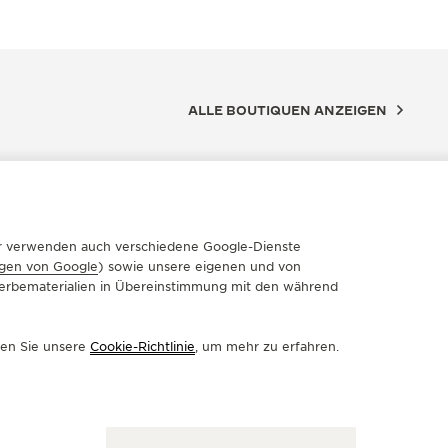
ALLE BOUTIQUEN ANZEIGEN
Wir verwenden auch verschiedene Google-Dienste
gen von Google
) sowie unsere eigenen und von
 Werbematerialien in Übereinstimmung mit den während
sen Sie unsere
Cookie-Richtlinie
, um mehr zu erfahren.
FIZIELLER PARTNER
OFFIZIE
ERHARD D. WEMPE KG
STOE
der Hauptwache 7, 60313 Frankfurt, Deutschland
Wilhelmstr