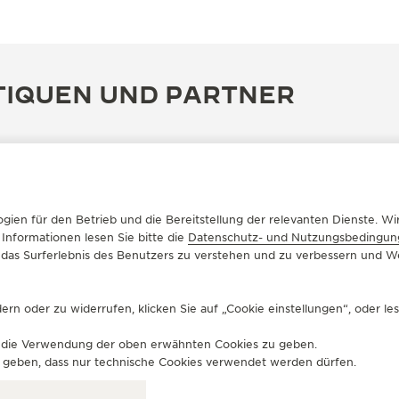
TIQUEN UND PARTNER
gien für den Betrieb und die Bereitstellung der relevanten Dienste. 
 Informationen lesen Sie bitte die
Datenschutz- und Nutzungsbedingun
um das Surferlebnis des Benutzers zu verstehen und zu verbessern und
rn oder zu widerrufen, klicken Sie auf „Cookie einstellungen“, oder le
OFFIZIELLER PARTNER
OF
für die Verwendung der oben erwähnten Cookies zu geben.
BUCHERER DEUTSCHLAND
G
zu geben, dass nur technische Cookies verwendet werden dürfen.
GMBH
An 