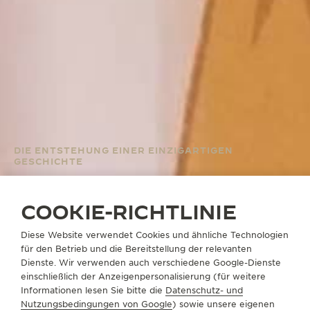
DIE ENTSTEHUNG EINER EINZIGARTIGEN
GESCHICHTE
DER REVERSO
WEBCOMIC VON
COOKIE-RICHTLINIE
OLIVECOAT
Diese Website verwendet Cookies und ähnliche Technologien
für den Betrieb und die Bereitstellung der relevanten
Dienste. Wir verwenden auch verschiedene Google-Dienste
einschließlich der Anzeigenpersonalisierung (für weitere
DER REVERSO WEBCOMIC
Informationen lesen Sie bitte die
Datenschutz- und
Nutzungsbedingungen von Google
) sowie unsere eigenen