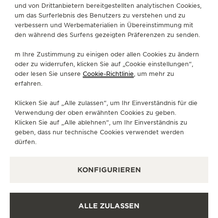
und von Drittanbietern bereitgestellten analytischen Cookies,
um das Surferlebnis des Benutzers zu verstehen und zu
verbessern und Werbematerialien in Übereinstimmung mit
WEBCOMIC
den während des Surfens gezeigten Präferenzen zu senden.
DER REVERSO WEBCOMIC
m Ihre Zustimmung zu einigen oder allen Cookies zu ändern
Der Anstoß für den Webcomic entsprang Jaeger-
oder zu widerrufen, klicken Sie auf „Cookie einstellungen“,
LeCoultres Wunsch, traditionelle Erzählungen in
oder lesen Sie unsere
Cookie-Richtlinie
, um mehr zu
erfahren.
visuell immersive Kunstwerke zu verwandeln.
Klicken Sie auf „Alle zulassen“, um Ihr Einverständnis für die
Mit dem Reverso Webcomic zelebriert Jaeger-
Verwendung der oben erwähnten Cookies zu geben.
LeCoultre meisterhaftes Storytelling und greift
Klicken Sie auf „Alle ablehnen“, um Ihr Einverständnis zu
dabei die klassischen Einheiten von Zeit, Ort und
geben, dass nur technische Cookies verwendet werden
dürfen.
Handlung auf. Dieser seriell erzählte, vertikal
scrollbare Comic für mobile Endgeräte verbindet
das Savoir-faire der traditionellen Uhrmacherkunst
KONFIGURIEREN
mit der modernen Sprache digitaler Erzählformate.
ALLE ZULASSEN
DEN WEBCOMIC AUF ENGLISCH LESEN
FRANZÖSISCH
ARABISCH