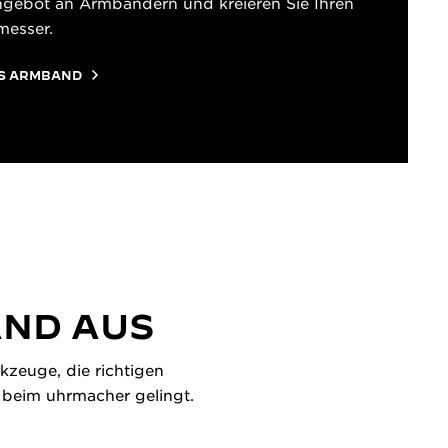
ngebot an Armbändern und kreieren Sie Ihren
messer.
ES ARMBAND
AND AUS
kzeuge, die richtigen
h beim uhrmacher gelingt.