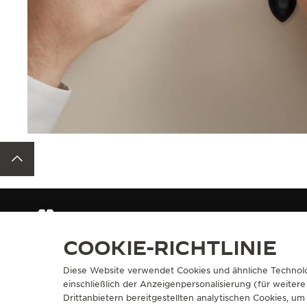
ZURÜCK ZUM ANFANG DER SEITE
ARMBÄNDER
QC138672
COOKIE-RICHTLINIE
Diese Website verwendet Cookies und ähnliche Technolo
ÜBER UNS
SERVICELEIS
einschließlich der Anzeigenpersonalisierung (für weitere
Drittanbietern bereitgestellten analytischen Cookies, 
SEIT 1833 EIN MANUFAKTUR-ATELIER
E-COMMERCE-L