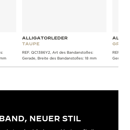
ALLIGATORLEDER
ALLIG
TAUPE
GRAU
s:
REF. QC1386Y2, Art des Bandanstoßes:
REF. QC13
8 mm
Gerade, Breite des Bandanstoßes: 18 mm
Gerade, B
BAND, NEUER STIL