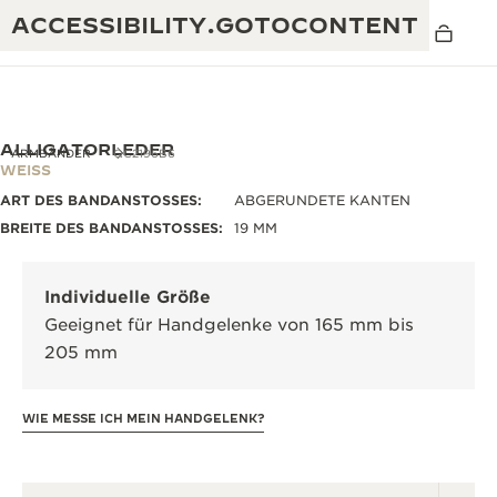
ACCESSIBILITY.GOTOCONTENT
ALLIGATORLEDER
ARMBÄNDER
QC2196B6
WEISS
ART DES BANDANSTOSSES:
ABGERUNDETE KANTEN
THE GOLDEN RATIO MUSICAL SHOW
EXZELLENZ: MEHR ALS 190 JAHRE EXPERTISE
BREITE DES BANDANSTOSSES:
19 MM
DAS REVERSO 1931 CAFÉ
KREATIVITÄT: MEHR ALS 430 PATENTE
Individuelle Größe
JAEGER-LECOULTRE GARANTIE
RAFFINESSE: MEHR ALS 1.400 KALIBER
Geeignet für Handgelenke von 165 mm bis
205 mm
ZEITMESSER GARANTIE
DIE AUSSTELLUNG „THE PERPETUAL
MEISTERLEISTUNG: 108 KUNSTHANDWERKE
TIMEKEEPER“
ATMOS GARANTIE
WIE MESSE ICH MEIN HANDGELENK?
THE DREAM SHAPER
THE REVERSO STORIES