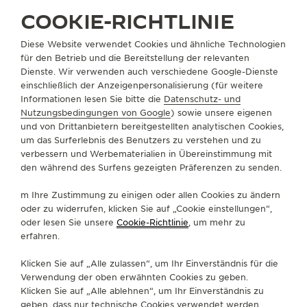
COOKIE-RICHTLINIE
Diese Website verwendet Cookies und ähnliche Technologien
ARMBÄNDER
QC2196B6
für den Betrieb und die Bereitstellung der relevanten
Dienste. Wir verwenden auch verschiedene Google-Dienste
einschließlich der Anzeigenpersonalisierung (für weitere
Informationen lesen Sie bitte die
Datenschutz- und
ÜBER UNS
Nutzungsbedingungen von Google
) sowie unsere eigenen
und von Drittanbietern bereitgestellten analytischen Cookies,
um das Surferlebnis des Benutzers zu verstehen und zu
SERVICELEISTUNGEN
verbessern und Werbematerialien in Übereinstimmung mit
den während des Surfens gezeigten Präferenzen zu senden.
KONTAKTIEREN SIE UNS
m Ihre Zustimmung zu einigen oder allen Cookies zu ändern
FOLGEN SIE UNS
oder zu widerrufen, klicken Sie auf „Cookie einstellungen“,
oder lesen Sie unsere
Cookie-Richtlinie
, um mehr zu
erfahren.
GEHEN SIE ZUR INSTAGRAM-SEITE VON JAE
GEHEN SIE ZUR LINKEDIN-SEITE VON 
BESUCHEN SIE DIE FACEBOOK-SE
GEHEN SIE ZUR YOUTUBE-SE
RUFEN SIE DIE TWITTE
GEHEN SIE ZUR PI
Klicken Sie auf „Alle zulassen“, um Ihr Einverständnis für die
DEN NEWSLETTER ABONNIEREN
Verwendung der oben erwähnten Cookies zu geben.
Klicken Sie auf „Alle ablehnen“, um Ihr Einverständnis zu
geben, dass nur technische Cookies verwendet werden