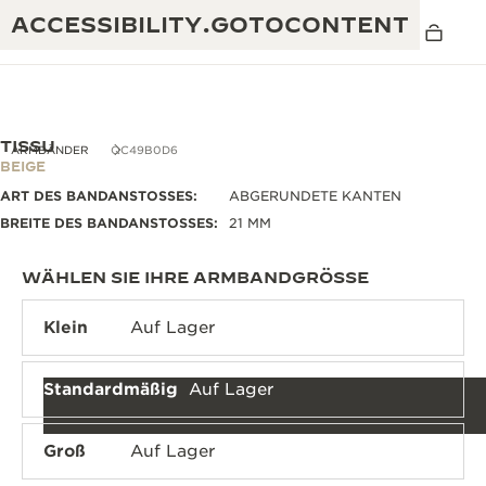
ACCESSIBILITY.GOTOCONTENT
TISSU
ARMBÄNDER
QC49B0D6
BEIGE
ART DES BANDANSTOSSES:
ABGERUNDETE KANTEN
THE GOLDEN RATIO MUSICAL SHOW
EXZELLENZ: MEHR ALS 190 JAHRE EXPERTISE
BREITE DES BANDANSTOSSES:
21 MM
DAS REVERSO 1931 CAFÉ
KREATIVITÄT: MEHR ALS 430 PATENTE
WÄHLEN SIE IHRE ARMBANDGRÖSSE
JAEGER-LECOULTRE GARANTIE
RAFFINESSE: MEHR ALS 1.400 KALIBER
Klein
Auf Lager
ZEITMESSER GARANTIE
DIE AUSSTELLUNG „THE PERPETUAL
MEISTERLEISTUNG: 108 KUNSTHANDWERKE
TIMEKEEPER“
Standardmäßig
Auf Lager
ATMOS GARANTIE
THE DREAM SHAPER
Groß
Auf Lager
THE REVERSO STORIES