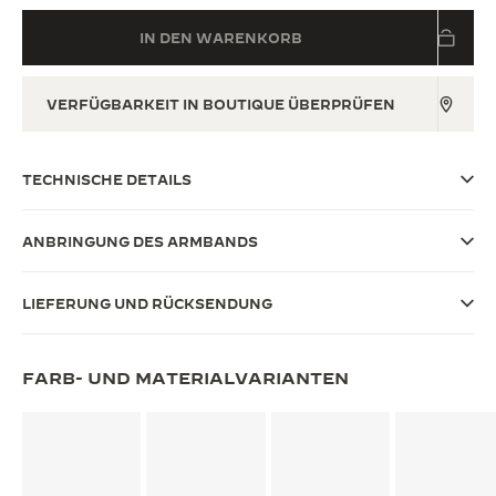
THE SOUND MAKER
IN DEN WARENKORB
THE STELLAR ODYSSEY
VERFÜGBARKEIT IN BOUTIQUE ÜBERPRÜFEN
THE PRECISION PIONEER
ALLE VERANSTALTUNGEN ANZEIGEN
TECHNISCHE DETAILS
ANBRINGUNG DES ARMBANDS
LIEFERUNG UND RÜCKSENDUNG
FARB- UND MATERIALVARIANTEN