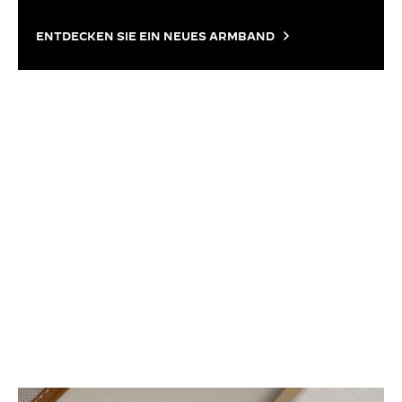
ENTDECKEN SIE EIN NEUES ARMBAND
ANLEITUNG
SO TAUSCHEN SIE DAS
ARMBAND AUS
Alles, was sie zum wechseln Ihres armbands wissen
müssen: die richtigen werkzeuge, die richtigen
handgriffe und eine klare schritt-für-schritt-
anleitung, damit es auch ohne besuch beim
uhrmacher gelingt.