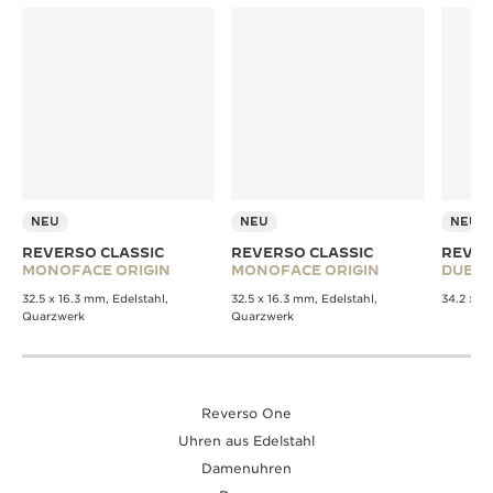
NEU
NEU
NEU
REVERSO CLASSIC
REVERSO CLASSIC
REVER
MONOFACE ORIGIN
MONOFACE ORIGIN
DUET
32.5 x 16.3 mm, Edelstahl,
32.5 x 16.3 mm, Edelstahl,
34.2 x 2
Quarzwerk
Quarzwerk
Reverso One
Uhren aus Edelstahl
Damenuhren