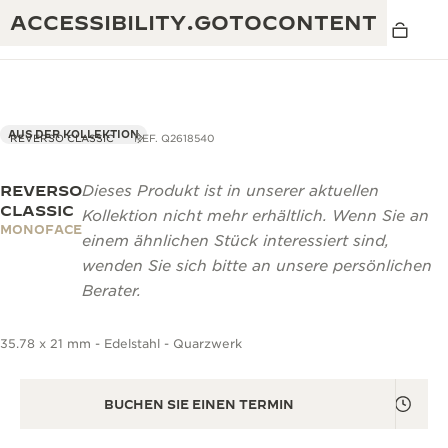
ACCESSIBILITY.GOTOCONTENT
AUS DER KOLLEKTION
REVERSO CLASSIC
REF. Q2618540
REVERSO
Dieses Produkt ist in unserer aktuellen
THE GOLDEN RATIO MUSICAL SHOW
EXZELLENZ: MEHR ALS 190 JAHRE EXPERTISE
CLASSIC
Kollektion nicht mehr erhältlich. Wenn Sie an
MONOFACE
DAS REVERSO 1931 CAFÉ
einem ähnlichen Stück interessiert sind,
KREATIVITÄT: MEHR ALS 430 PATENTE
wenden Sie sich bitte an unsere persönlichen
JAEGER-LECOULTRE GARANTIE
RAFFINESSE: MEHR ALS 1.400 KALIBER
Berater.
ZEITMESSER GARANTIE
DIE AUSSTELLUNG „THE PERPETUAL
MEISTERLEISTUNG: 108 KUNSTHANDWERKE
35.78 x 21 mm - Edelstahl - Quarzwerk
TIMEKEEPER“
ATMOS GARANTIE
THE DREAM SHAPER
BUCHEN SIE EINEN TERMIN
THE REVERSO STORIES