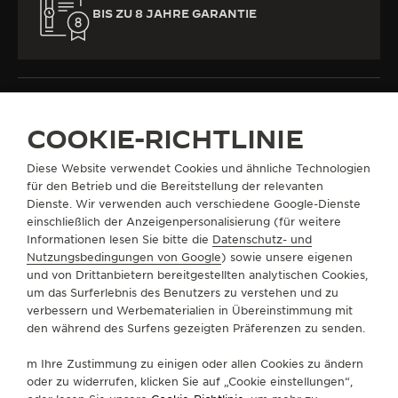
BIS ZU 8 JAHRE GARANTIE
COOKIE-RICHTLINIE
ALLE KOLLEKTIONEN
REVERSO
REVERSO CLASSIC
Diese Website verwendet Cookies und ähnliche Technologien
REF. Q2618540
für den Betrieb und die Bereitstellung der relevanten
Dienste. Wir verwenden auch verschiedene Google-Dienste
einschließlich der Anzeigenpersonalisierung (für weitere
Informationen lesen Sie bitte die
Datenschutz- und
ÜBER UNS
Nutzungsbedingungen von Google
) sowie unsere eigenen
und von Drittanbietern bereitgestellten analytischen Cookies,
um das Surferlebnis des Benutzers zu verstehen und zu
SERVICELEISTUNGEN
verbessern und Werbematerialien in Übereinstimmung mit
den während des Surfens gezeigten Präferenzen zu senden.
KONTAKTIEREN SIE UNS
m Ihre Zustimmung zu einigen oder allen Cookies zu ändern
FOLGEN SIE UNS
oder zu widerrufen, klicken Sie auf „Cookie einstellungen“,