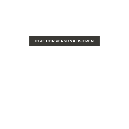
LASSEN SIE IHRE REVERSO
GRAVIEREN
Eine Gravur verwandelt Ihre edle Reverso Luxusuhr
in ein wahres Unikat.
IHRE UHR PERSONALISIEREN