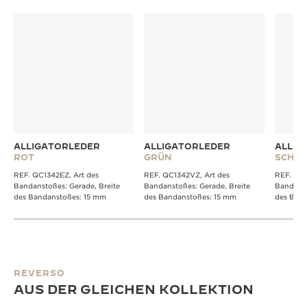
ALLIGATORLEDER
ALLIGATORLEDER
ALLIG
ROT
GRÜN
SCHW
REF. QC1342EZ, Art des
REF. QC1342VZ, Art des
REF. QC1
Bandanstoßes: Gerade, Breite
Bandanstoßes: Gerade, Breite
Bandanst
des Bandanstoßes: 15 mm
des Bandanstoßes: 15 mm
des Band
REVERSO
AUS DER GLEICHEN KOLLEKTION