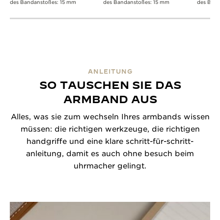
des Bandanstoßes: 15 mm
des Bandanstoßes: 15 mm
des Band
ANLEITUNG
SO TAUSCHEN SIE DAS
ARMBAND AUS
Alles, was sie zum wechseln Ihres armbands wissen
müssen: die richtigen werkzeuge, die richtigen
handgriffe und eine klare schritt-für-schritt-
anleitung, damit es auch ohne besuch beim
uhrmacher gelingt.