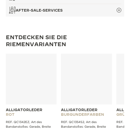
AFTER-SALE-SERVICES
ENTDECKEN SIE DIE
RIEMENVARIANTEN
ALLIGATORLEDER
ALLIGATORLEDER
ALLIG
ROT
BURGUNDERFARBEN
GRÜN
REF. QC1342EZ, Art des
REF. QC1354S2, Art des
REF. QC1
Bandanstoßes: Gerade, Breite
Bandanstoßes: Gerade, Breite
Bandanst