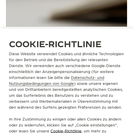
COOKIE-RICHTLINIE
Diese Website verwendet Cookies und ähnliche Technologien
ARMBÄNDER
QC13426Z
für den Betrieb und die Bereitstellung der relevanten
Dienste. Wir verwenden auch verschiedene Google-Dienste
einschließlich der Anzeigenpersonalisierung (für weitere
Informationen lesen Sie bitte die
Datenschutz- und
ÜBER UNS
Nutzungsbedingungen von Google
) sowie unsere eigenen
und von Drittanbietern bereitgestellten analytischen Cookies,
um das Surferlebnis des Benutzers zu verstehen und zu
SERVICELEISTUNGEN
verbessern und Werbematerialien in Übereinstimmung mit
den während des Surfens gezeigten Präferenzen zu senden.
KONTAKTIEREN SIE UNS
m Ihre Zustimmung zu einigen oder allen Cookies zu ändern
FOLGEN SIE UNS
oder zu widerrufen, klicken Sie auf „Cookie einstellungen“,
oder lesen Sie unsere
Cookie-Richtlinie
, um mehr zu