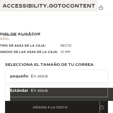
ACCESSIBILITY.GOTOCONTENT
PIEL DE ALIGÁTOR
CORREAS
QC13426Z
AZUL
TIPO DE ASAS DE LA CAJA:
RECTO
THE GOLDEN RATIO MUSICAL SHOW
EXCELENCIA: MÁS DE 190 AÑOS
ANCHO DE LAS ASAS DE LA CAJA:
15 MM
THE REVERSO 1931 CAFÉ
CREATIVIDAD: MÁS DE 430 PATENTES
SELECCIONA EL TAMAÑO DE TU CORREA
GARANTÍA DE JAEGER-LECOULTRE
INGENIO: MÁS DE 1400 CALIBRES
pequeño
En stock
GARANTÍA DE LOS RELOJES DE PULSERA
EXPOSICIÓN THE PERPETUAL
MAESTRÍA: 108 OFICIOS
TIMEKEEPER
Estándar
En stock
GARANTÍA DE LOS RELOJES ATMOS
THE DREAM SHAPER
AÑADIR A LA CESTA
THE REVERSO STORIES