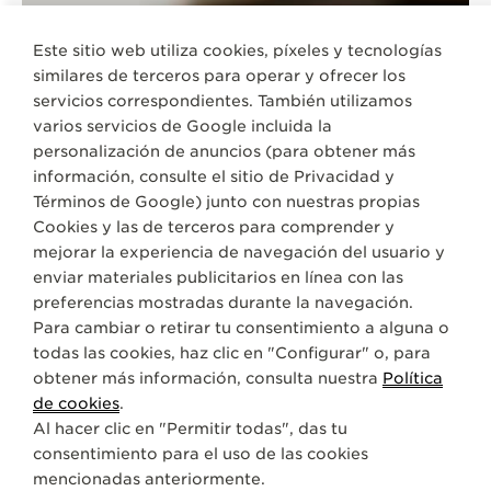
Este sitio web utiliza cookies, píxeles y tecnologías
similares de terceros para operar y ofrecer los
servicios correspondientes. También utilizamos
varios servicios de Google incluida la
personalización de anuncios (para obtener más
CORREAS
QC13426Z
información, consulte el sitio de
Privacidad y
Términos de Google
) junto con nuestras propias
Cookies y las de terceros para comprender y
ACERCA DE NOSOTROS
mejorar la experiencia de navegación del usuario y
enviar materiales publicitarios en línea con las
SERVICIOS
preferencias mostradas durante la navegación.
Para cambiar o retirar tu consentimiento a alguna o
todas las cookies, haz clic en "Configurar" o, para
CONTACTO
obtener más información, consulta nuestra
Política
SÍGANOS
de cookies
.
Al hacer clic en "Permitir todas", das tu
consentimiento para el uso de las cookies
IR A LA PÁGINA DE INSTAGRAM DE JAEGER-
IR A LA PÁGINA DE LINKEDIN DE JAEGE
IR A LA PÁGINA DE FACEBOOK DE
IR A LA PÁGINA DE YOUTUBE
IR A LA PÁGINA DE TWI
IR A LA PÁGINA D
mencionadas anteriormente.