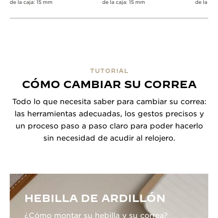
de la caja: 15 mm
de la caja: 15 mm
de la caj
TUTORIAL
CÓMO CAMBIAR SU CORREA
Todo lo que necesita saber para cambiar su correa:
las herramientas adecuadas, los gestos precisos y
un proceso paso a paso claro para poder hacerlo
sin necesidad de acudir al relojero.
HEBILLA DE ARDILLÓN
¿Cómo montar su hebilla y su correa?