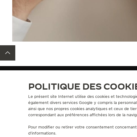
RETOUR EN HAUT DE LA PAGE
BRACELETS
QC13426Z
POLITIQUE DES COOKI
Le présent site Internet utilise des cookies et technologi
également divers services Google y compris la personnali
A PROPOS DE NOUS
SERVICES
ainsi que nos propres cookies analytiques et ceux de tier
correspondant aux préférences affichées lors de la navig
MANUFACTURE-ATELIER DEPUIS 1833
SERVICES E-CO
REJOIGNEZ LA GRANDE MAISON
SERVICES APRÈ
Pour modifier ou retirer votre consentement concernant 
GARANTIE JAE
d’informations.
PROLONGER MA