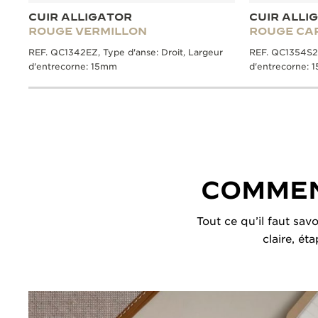
CUIR ALLIGATOR
CUIR ALLI
ROUGE VERMILLON
ROUGE CA
REF. QC1342EZ, Type d'anse: Droit, Largeur
REF. QC1354S2,
d'entrecorne: 15mm
d'entrecorne: 
COMMEN
Tout ce qu’il faut sav
claire, ét