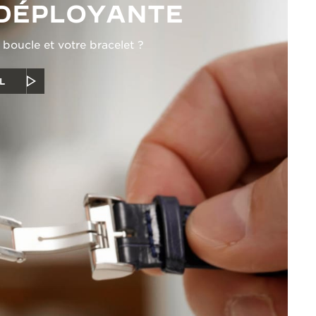
DÉPLOYANTE
oucle et votre bracelet ?
L