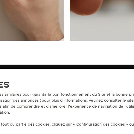
ES
es similaires pour garantir le bon fonctionnement du Site et la bonne pre
sation des annonces (pour plus d'informations, veuillez consulter le sit
CONTACT
s afin de comprendre et d'améliorer l'expérience de navigation de l'utili
ation.
MMERCE
TROUVER UNE BOUTIQUE
S-VENTE
PRENDRE UN RENDEZ-VOUS
tout ou partie des cookies, cliquez sur « Configuration des cookies » o
GER-LECOULTRE
CONTACTER JAEGER-LECOULTRE
 GARANTIE