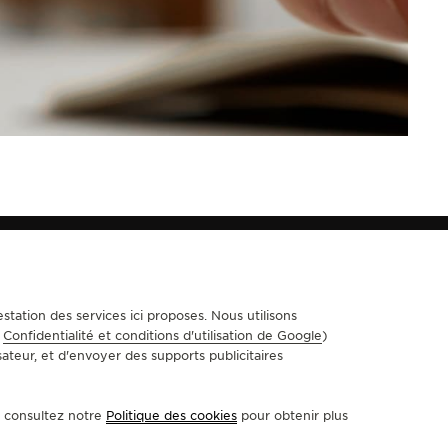
station des services ici proposes. Nous utilisons
e
Confidentialité et conditions d'utilisation de Google
)
SUIVEZ-NOUS
sateur, et d'envoyer des supports publicitaires
ACCÉDER À LA PAGE INSTAGRAM DE JAEGER-LECOULTRE
ACCÉDER À LA PAGE LINKEDIN DE JAEGER-LECOULT
ALLER SUR LA PAGE JAEGER-LECOULTRE DE F
ACCÉDER À LA PAGE YOUTUBE DE JAEGER
ALLER SUR LA PAGE TWITTER DE JA
ALLER SUR LA PAGE PINTEREST
u consultez notre
Politique des cookies
pour obtenir plus
S'INSCRIRE À LA NEWSLETTER