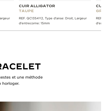
CUIR ALLIGATOR
CUIR 
TAUPE
GRIS
Largeur
REF. QC1354Y2, Type d'anse: Droit, Largeur
REF. QC13
d'entrecorne: 15mm
d'entrec
RACELET
s gestes et une méthode
n horloger.