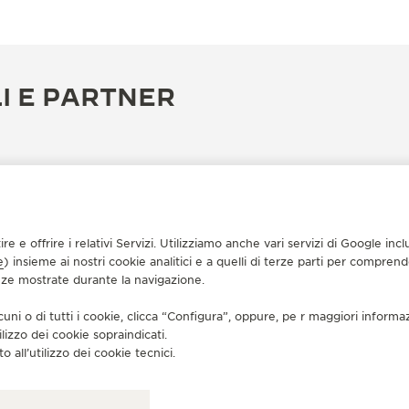
I E PARTNER
tire e offrire i relativi Servizi. Utilizziamo anche vari servizi di Google i
e
) insieme ai nostri cookie analitici e a quelli di terze parti per compren
enze mostrate durante la navigazione.
cuni o di tutti i cookie, clicca “Configura”, oppure, pe r maggiori informa
ilizzo dei cookie sopraindicati.
BOUTIQUE UFFICIALE
BO
o all’utilizzo dei cookie tecnici.
积家武汉恒隆广场精品店
积
湖北省武汉市硚口区京汉大道668号恒隆广场L134B店铺,
武汉