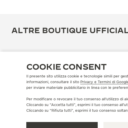
ALTRE BOUTIQUE UFFICIAL
COOKIE CONSENT
Il presente sito utilizza cookie e tecnologie simili per ges
informazioni, consultare il sito
Privacy e Termini di Googl
per inviare materiale pubblicitario in linea con le prefer
Per modificare o revocare il tuo consenso all’utilizzo di al
Cliccando su “Accetta tutti”, esprimi il tuo consenso all’ut
BOUTIQUE UFFICIALE
Cliccando su “Rifiuta tutti”, esprimi il tuo consenso soltant
积家长沙IFS精品店
湖南省长沙市芙蓉区解放西路270号国金中心一层L133B号商铺,