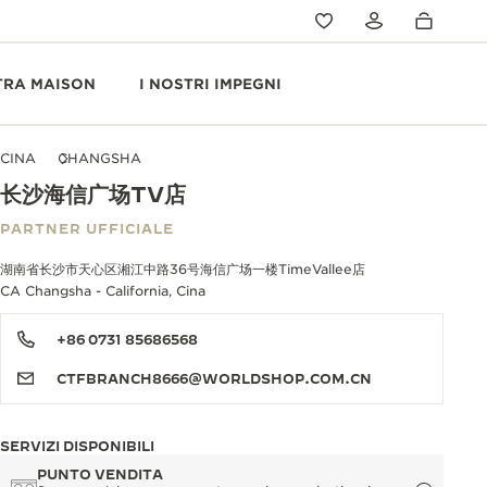
TRA MAISON
I NOSTRI IMPEGNI
CINA
CHANGSHA
长沙海信广场TV店
PARTNER UFFICIALE
湖南省长沙市天心区湘江中路36号海信广场一楼TimeVallee店
CA Changsha - California, Cina
+86 0731 85686568
CTFBRANCH8666@WORLDSHOP.COM.CN
SERVIZI DISPONIBILI
PUNTO VENDITA