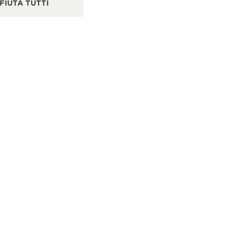
FIUTA TUTTI
Wuhan, Cina
D10
CONTROLLO FUNZIONALE - PUNTO VENDITA
PU
+86 027 85588108
VISUALIZZARE DI PIÙ
HANGSHA
长沙海信广场TV店
CONTATTI