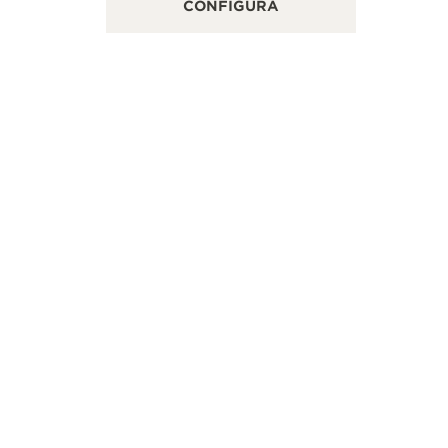
CONFIGURA
40店铺, Wuhan, Cina
铺TimeVall,
NTO VENDITA
PUNTO V
+86 027 59304500
VISUALIZZARE DI PIÙ
CI SEGUA