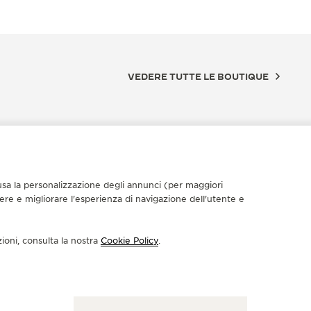
VEDERE TUTTE LE BOUTIQUE
nclusa la personalizzazione degli annunci (per maggiori
dere e migliorare l'esperienza di navigazione dell'utente e
zioni, consulta la nostra
Cookie Policy
.
UTIQUE UFFICIALE
BOUTIQU
家武汉SKP专卖店
积家惠
市武昌区水果湖街中央文化旅游区K5地块武汉SKP 一层
广东省惠州市