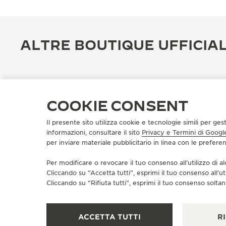
ALTRE BOUTIQUE UFFICIAL
COOKIE CONSENT
Il presente sito utilizza cookie e tecnologie simili per ges
informazioni, consultare il sito
Privacy e Termini di Googl
per inviare materiale pubblicitario in linea con le prefer
Per modificare o revocare il tuo consenso all’utilizzo di al
Cliccando su “Accetta tutti”, esprimi il tuo consenso all’ut
Cliccando su “Rifiuta tutti”, esprimi il tuo consenso soltant
BOUTIQUE UFFICIALE
积家武汉SKP专卖店
武汉市武昌区水果湖街中央文化旅游区K5地块武汉SKP 一层
ACCETTA TUTTI
RI
D1040店铺, Wuhan, Cina