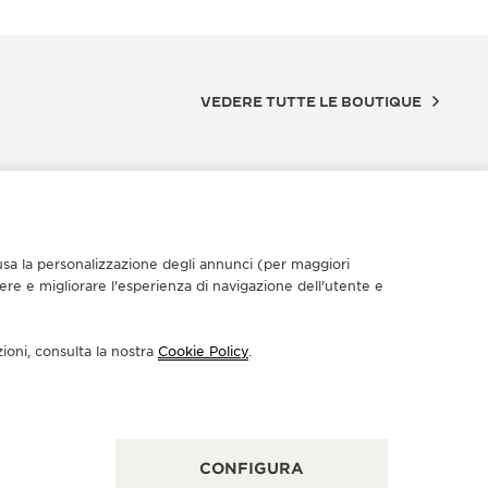
VEDERE TUTTE LE BOUTIQUE
nclusa la personalizzazione degli annunci (per maggiori
dere e migliorare l'esperienza di navigazione dell'utente e
zioni, consulta la nostra
Cookie Policy
.
UTIQUE UFFICIALE
BOUTIQU
家长沙IFS精品店
积家芜
省长沙市芙蓉区解放西路270号国金中心一层L133B号商铺,
安徽省芜湖
CONFIGURA
Changsha - California, Cina
柜, Wuhu, 