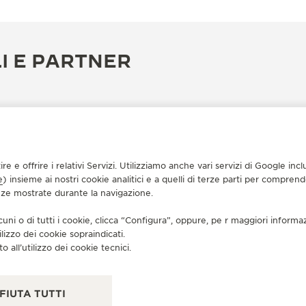
I E PARTNER
tire e offrire i relativi Servizi. Utilizziamo anche vari servizi di Google i
e
) insieme ai nostri cookie analitici e a quelli di terze parti per compren
enze mostrate durante la navigazione.
cuni o di tutti i cookie, clicca “Configura”, oppure, pe r maggiori informa
ilizzo dei cookie sopraindicati.
o all’utilizzo dei cookie tecnici.
BOUTIQUE UFFICIALE
BO
积家武汉恒隆广场精品店
积
湖北省武汉市硚口区京汉大道668号恒隆广场L134B店铺,
湖南
FIUTA TUTTI
Wuhan, Cina
CA 