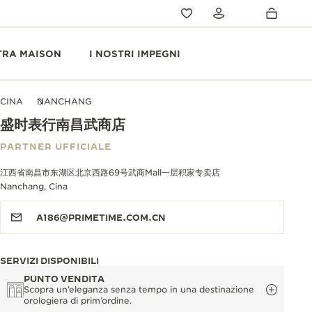
TRA MAISON
I NOSTRI IMPEGNI
CINA
NANCHANG
盛时表行南昌武商店
PARTNER UFFICIALE
江西省南昌市东湖区北京西路69号武商Mall一层积家专卖店
Nanchang, Cina
A186@PRIMETIME.COM.CN
SERVIZI DISPONIBILI
PUNTO VENDITA
Scopra un’eleganza senza tempo in una destinazione
orologiera di prim’ordine.