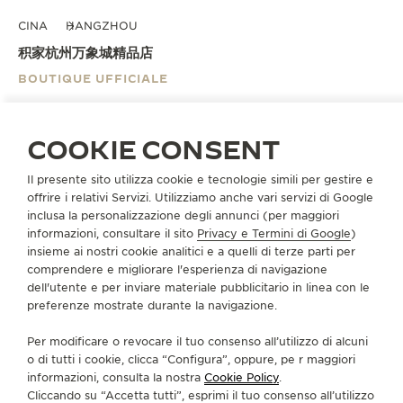
CINA
HANGZHOU
积家杭州万象城精品店
BOUTIQUE UFFICIALE
浙江省杭州市江干区富春路701号万象城 L1113积家店铺
Hangzhou, Cina
COOKIE CONSENT
+86 571 8529 1802
Il presente sito utilizza cookie e tecnologie simili per gestire e
offrire i relativi Servizi. Utilizziamo anche vari servizi di Google
INDICAZIONI
inclusa la personalizzazione degli annunci (per maggiori
informazioni, consultare il sito
Privacy e Termini di Google
)
BOUTIQUE.HZMXC@JAEGER-LECOULTRE.COM
insieme ai nostri cookie analitici e a quelli di terze parti per
comprendere e migliorare l'esperienza di navigazione
LUNEDÌ
10:00 - 21:30
10:00 - 22:00
dell'utente e per inviare materiale pubblicitario in linea con le
MARTEDÌ
10:00 - 21:30
10:00 - 22:00
preferenze mostrate durante la navigazione.
MERCOLEDÌ
10:00 - 21:30
10:00 - 22:00
Per modificare o revocare il tuo consenso all’utilizzo di alcuni
GIOVEDÌ
10:00 - 21:30
10:00 - 22:00
o di tutti i cookie, clicca “Configura”, oppure, pe r maggiori
informazioni, consulta la nostra
Cookie Policy
.
VENERDÌ
10:00 - 22:00
Cliccando su “Accetta tutti”, esprimi il tuo consenso all’utilizzo