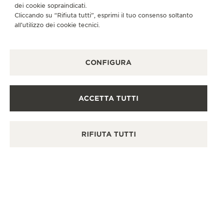
SABATO
10:00 - 22:00
dei cookie sopraindicati.
Cliccando su “Rifiuta tutti”, esprimi il tuo consenso soltanto
DOMENICA
10:00 - 22:00
all’utilizzo dei cookie tecnici.
SERVIZI DISPONIBILI
CONTROLLO FUNZIONALE
In questa boutique è possibile effettuare un controllo
CONFIGURA
funzionale.
PUNTO VENDITA
Scopra un’eleganza senza tempo in una destinazione
ACCETTA TUTTI
orologiera di prim’ordine.
RIFIUTA TUTTI
ALTRE BOUTIQUE UFFICIALI E
PARTNER
VEDERE TUTTE LE BOUTIQUE