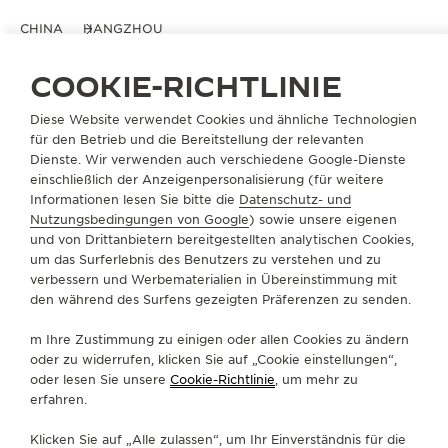
CHINA
HANGZHOU
积家杭州万象城精品店
COOKIE-RICHTLINIE
OFFIZIELLE BOUTIQUE
Diese Website verwendet Cookies und ähnliche Technologien
浙江省杭州市江干区富春路701号万象城 L1113积家店铺
für den Betrieb und die Bereitstellung der relevanten
Hangzhou, China
Dienste. Wir verwenden auch verschiedene Google-Dienste
einschließlich der Anzeigenpersonalisierung (für weitere
+86 571 8529 1802
Informationen lesen Sie bitte die
Datenschutz- und
Nutzungsbedingungen von Google
) sowie unsere eigenen
ROUTENBESCHREIBUNG
und von Drittanbietern bereitgestellten analytischen Cookies,
um das Surferlebnis des Benutzers zu verstehen und zu
BOUTIQUE.HZMXC@JAEGER-LECOULTRE.COM
verbessern und Werbematerialien in Übereinstimmung mit
den während des Surfens gezeigten Präferenzen zu senden.
MONTAG
10:00 - 21:30
10:00 - 22:00
DIENSTAG
10:00 - 21:30
10:00 - 22:00
m Ihre Zustimmung zu einigen oder allen Cookies zu ändern
oder zu widerrufen, klicken Sie auf „Cookie einstellungen“,
MITTWOCH
10:00 - 21:30
10:00 - 22:00
oder lesen Sie unsere
Cookie-Richtlinie
, um mehr zu
DONNERSTAG
10:00 - 21:30
10:00 - 22:00
erfahren.
FREITAG
10:00 - 22:00
Klicken Sie auf „Alle zulassen“, um Ihr Einverständnis für die