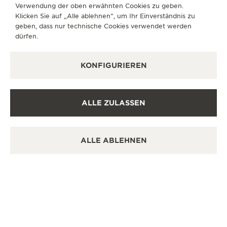
SAMSTAG
10:00 - 22:00
Verwendung der oben erwähnten Cookies zu geben.
Klicken Sie auf „Alle ablehnen“, um Ihr Einverständnis zu
SONNTAG
10:00 - 22:00
geben, dass nur technische Cookies verwendet werden
dürfen.
VERFÜGBARE DIENSTLEISTUNGEN
FUNKTIONSÜBERPRÜFUNG
Es ist möglich, in dieser Boutique eine
KONFIGURIEREN
Funktionsüberprüfung durchzuführen.
VERKAUFSSTELLE
Erfahren Sie zeitlose Eleganz in einem hochwertigen
ALLE ZULASSEN
Uhrengeschäft.
ALLE ABLEHNEN
WEITERE OFFIZIELLE BOUTIQUEN
UND PARTNER
ALLE BOUTIQUEN ANZEIGEN