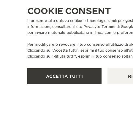
COOKIE CONSENT
Il presente sito utilizza cookie e tecnologie simili per ges
informazioni, consultare il sito
Privacy e Termini di Googl
BOUTIQUE UFFICIALE
per inviare materiale pubblicitario in linea con le prefer
JAEGER-LECOULTRE BOUTIQUE
Per modificare o revocare il tuo consenso all’utilizzo di al
- PHOENIX MALL OF ASIA
Cliccando su “Accetta tutti”, esprimi il tuo consenso all’ut
UG-26, Upper Ground floor, Art of time,, Phoenix Mall
Cliccando su “Rifiuta tutti”, esprimi il tuo consenso soltant
of Asia, Bangalore, Hobli, BELLARY MAIN ROAD,,
BATRAYANPURA, Bangalore, 560092 Bangalore, India
ACCETTA TUTTI
RI
PUNTO VENDITA