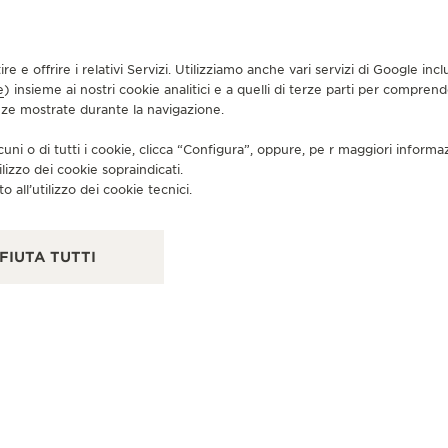
tire e offrire i relativi Servizi. Utilizziamo anche vari servizi di Google i
e
) insieme ai nostri cookie analitici e a quelli di terze parti per compren
BOUTIQUE UFFICIALE
BO
enze mostrate durante la navigazione.
JAEGER-LECOULTRE BOUTIQUE
J
cuni o di tutti i cookie, clicca “Configura”, oppure, pe r maggiori informa
- JIO WORLD PLAZA
-
ilizzo dei cookie sopraindicati.
Unit 01-32, 1st floor, Jio World Plaza,, G-Block, Bandra
G-5
o all’utilizzo dei cookie tecnici.
Kurla Centre, Mumbai, 400055 Mumbai, India
Cha
1100
PUNTO VENDITA
FIUTA TUTTI
RI