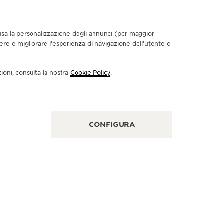
nclusa la personalizzazione degli annunci (per maggiori
dere e migliorare l'esperienza di navigazione dell'utente e
UTIQUE UFFICIALE
AEGER-LECOULTRE BOUTIQUE
zioni, consulta la nostra
Cookie Policy
.
 NEW DEHLI - CHANAKYA MALL
, Ground floor, The Chanakya Mall, Opposite
nakyapuri Post office, Chanakyapuri, New Delhi
21, 110021 Nuova Delhi, India
CONFIGURA
PARATORE UFFICIALE - PUNTO VENDITA
BOUTIQU
JAEGE
- BAN
OPENI
Unit No. M
299 Charoe