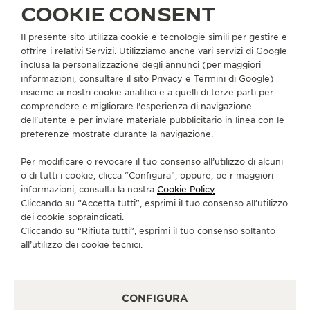
COOKIE CONSENT
Il presente sito utilizza cookie e tecnologie simili per gestire e
INFORMAZIONI SU DI NOI
offrire i relativi Servizi. Utilizziamo anche vari servizi di Google
inclusa la personalizzazione degli annunci (per maggiori
informazioni, consultare il sito
Privacy e Termini di Google
)
SERVIZI
insieme ai nostri cookie analitici e a quelli di terze parti per
comprendere e migliorare l'esperienza di navigazione
CONTATTI
dell'utente e per inviare materiale pubblicitario in linea con le
preferenze mostrate durante la navigazione.
CI SEGUA
Per modificare o revocare il tuo consenso all’utilizzo di alcuni
o di tutti i cookie, clicca “Configura”, oppure, pe r maggiori
VAI ALLA PAGINA INSTAGRAM DI JAEGER-LE
VAI ALLA PAGINA LINKEDIN DI JAEGER
VAI ALLA PAGINA FACEBOOK DI J
VAI ALLA PAGINA YOUTUBE 
VAI ALLA PAGINA TWIT
VAI ALLA PAGINA 
informazioni, consulta la nostra
Cookie Policy
.
Cliccando su “Accetta tutti”, esprimi il tuo consenso all’utilizzo
ISCRIVERSI ALLA NEWSLETTER
dei cookie sopraindicati.
Cliccando su “Rifiuta tutti”, esprimi il tuo consenso soltanto
all’utilizzo dei cookie tecnici.
STAMPA
CONFIGURA
POLICY SULLA PRIVACY