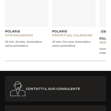
POLARIS
POLARIS
ESCLU
CHRONOGRAPH
PERPETUAL CALENDAR
POLAR
42 mm, Acciaio, Automatico,
42 mm, Oro rosa, Automatico,
PERPE
carica automatica
carica automatica
Orologio
Calendar
CONTATTI IL SUO CONSULENTE