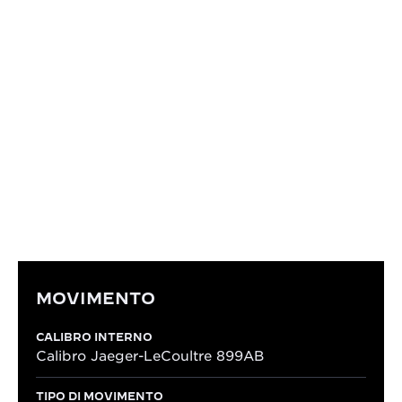
ELEMENTI AD ALTE PRESTAZIONI
Fedele alla tradizione Polaris, il segnatempo
presenta una lunetta interna girevole regolabile
dalla corona a ore 2, che permette a chi lo indossa
di misurare gli scarti di tempo o effettuare il conto
alla rovescia. Questa utile funzione è completata
dall’indicazione della data a ore 3.
MOVIMENTO
CALIBRO INTERNO
Calibro Jaeger-LeCoultre 899AB
TIPO DI MOVIMENTO