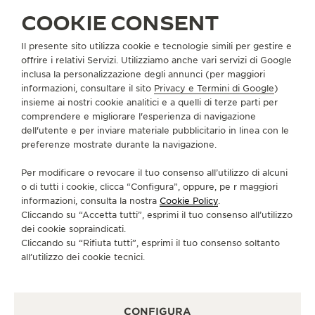
COOKIE CONSENT
Il presente sito utilizza cookie e tecnologie simili per gestire e
INDIA
NUOVA DELHI
offrire i relativi Servizi. Utilizziamo anche vari servizi di Google
ETHOS CHANAKYA MALL
inclusa la personalizzazione degli annunci (per maggiori
informazioni, consultare il sito
Privacy e Termini di Google
)
PARTNER UFFICIALE
insieme ai nostri cookie analitici e a quelli di terze parti per
G11, The Chanakya Mall
comprendere e migliorare l'esperienza di navigazione
Chanakyapuri, New Delhi
dell'utente e per inviare materiale pubblicitario in linea con le
110021 New Delhi, India
preferenze mostrate durante la navigazione.
Per modificare o revocare il tuo consenso all’utilizzo di alcuni
+9643356833
o di tutti i cookie, clicca “Configura”, oppure, pe r maggiori
informazioni, consulta la nostra
Cookie Policy
.
Cliccando su “Accetta tutti”, esprimi il tuo consenso all’utilizzo
dei cookie sopraindicati.
ALTRE BOUTIQUE UFFICIALI E
Cliccando su “Rifiuta tutti”, esprimi il tuo consenso soltanto
PARTNER
all’utilizzo dei cookie tecnici.
VEDERE TUTTE LE BOUTIQUE
CONFIGURA