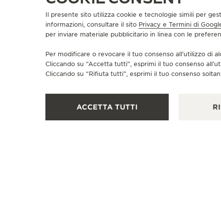
Il presente sito utilizza cookie e tecnologie simili per ges
informazioni, consultare il sito
Privacy e Termini di Googl
per inviare materiale pubblicitario in linea con le prefer
BOUTIQUE UFFICIALE
JAEGER-LECOULTRE BOUTIQUE
Per modificare o revocare il tuo consenso all’utilizzo di al
- ANVERS
Cliccando su “Accetta tutti”, esprimi il tuo consenso all’ut
Cliccando su “Rifiuta tutti”, esprimi il tuo consenso soltant
Schuttershofstraat 37, 2000 Anversa, Belgio
CONTROLLO FUNZIONALE - RIPARATORE UFFICIALE - PUNTO VENDITA
ACCETTA TUTTI
RI