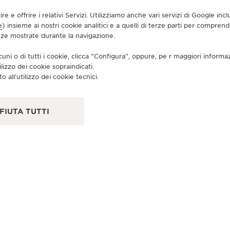
tire e offrire i relativi Servizi. Utilizziamo anche vari servizi di Google i
e
) insieme ai nostri cookie analitici e a quelli di terze parti per compren
enze mostrate durante la navigazione.
cuni o di tutti i cookie, clicca “Configura”, oppure, pe r maggiori informa
ilizzo dei cookie sopraindicati.
o all’utilizzo dei cookie tecnici.
FIUTA TUTTI
BOUTIQUE UFFICIALE
BO
JAEGER-LECOULTRE BOUTIQUE
J
- PARIS - LAFAYETTE
- 
(
40, boulevard Haussmann, Espace Haute Horlogerie
RDC, 75009 Parigi, Francia
20,
CONTROLLO FUNZIONALE - PUNTO VENDITA