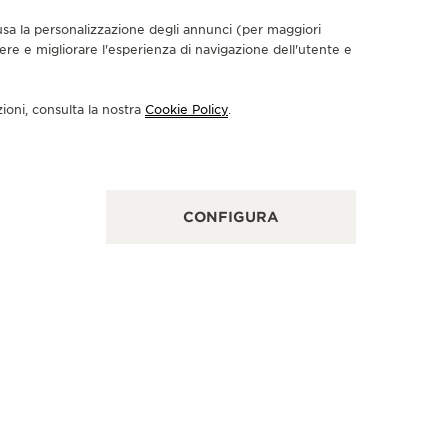
nclusa la personalizzazione degli annunci (per maggiori
dere e migliorare l'esperienza di navigazione dell'utente e
PARTNER
COLM
zioni, consulta la nostra
Cookie Policy
.
Elizabetla
CONTROLL
CONFIGURA
UTIQUE UFFICIALE
AEGER-LECOULTRE BOUTIQUE
PARIS - VENDÔME
TEMPORARY LOCATION)
 place Vendôme, 75001 Parigi, Francia
CONTROLLO FUNZIONALE - RIPARATORE UFFICIALE - PUNTO VENDITA