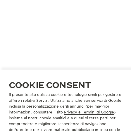
POLONIA
VARSAVIA
W. KRUK
COOKIE CONSENT
PARTNER UFFICIALE
Il presente sito utilizza cookie e tecnologie simili per gestire e
offrire i relativi Servizi. Utilizziamo anche vari servizi di Google
Krakowskie Przedmiescie 13
inclusa la personalizzazione degli annunci (per maggiori
Raffles Hotel
informazioni, consultare il sito
Privacy e Termini di Google
)
00-071 Varsavia, Polonia
insieme ai nostri cookie analitici e a quelli di terze parti per
comprendere e migliorare l'esperienza di navigazione
+48 726 180 093
dell'utente e per inviare materiale pubblicitario in linea con le