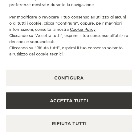
preferenze mostrate durante la navigazione.
BOK@WKRUK.PL
SERVIZI DISPONIBILI
Per modificare o revocare il tuo consenso all’utilizzo di alcuni
o di tutti i cookie, clicca “Configura”, oppure, pe r maggiori
PUNTO VENDITA
Scopra un’eleganza senza tempo in una destinazione
informazioni, consulta la nostra
Cookie Policy
.
orologiera di prim’ordine.
Cliccando su “Accetta tutti”, esprimi il tuo consenso all’utilizzo
dei cookie sopraindicati.
Cliccando su “Rifiuta tutti”, esprimi il tuo consenso soltanto
all’utilizzo dei cookie tecnici.
ALTRE BOUTIQUE UFFICIALI E
PARTNER
CONFIGURA
VEDERE TUTTE LE BOUTIQUE
ACCETTA TUTTI
RIFIUTA TUTTI