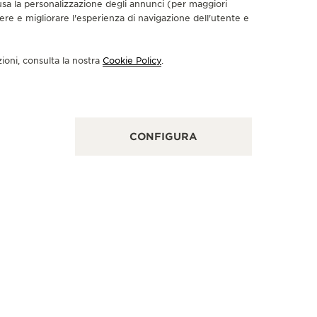
nclusa la personalizzazione degli annunci (per maggiori
dere e migliorare l'esperienza di navigazione dell'utente e
RTNER UFFICIALE
PARTNER
AROLLINUM
GERHA
zioni, consulta la nostra
Cookie Policy
.
izska 67/11, 11000 Praga, Repubblica Ceca
An der Fra
CONTROLLO FUNZIONALE - RIPARATORE UFFICIALE - PUNTO VENDITA
CONTROLL
CONFIGURA