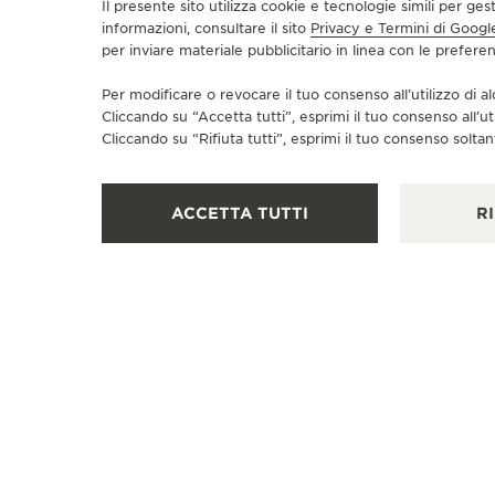
Il presente sito utilizza cookie e tecnologie simili per ges
informazioni, consultare il sito
Privacy e Termini di Googl
per inviare materiale pubblicitario in linea con le prefer
Per modificare o revocare il tuo consenso all’utilizzo di al
Cliccando su “Accetta tutti”, esprimi il tuo consenso all’ut
Cliccando su “Rifiuta tutti”, esprimi il tuo consenso soltant
ACCETTA TUTTI
RI
BOUTIQUE UFFICIALE
JAEGER-LECOULTRE BOUTIQUE
- VIENNA
Am Graben 28, 1010 Vienna, Austria
RIPARATORE UFFICIALE - PUNTO VENDITA
+4315334847