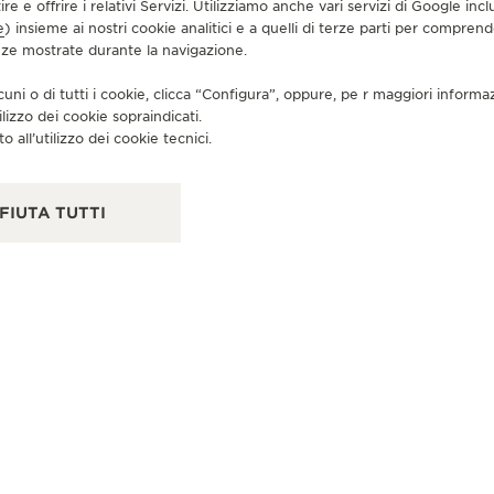
tire e offrire i relativi Servizi. Utilizziamo anche vari servizi di Google i
e
) insieme ai nostri cookie analitici e a quelli di terze parti per compren
enze mostrate durante la navigazione.
BOUTIQUE UFFICIALE
PA
JAEGER-LECOULTRE BOUTIQUE
C
cuni o di tutti i cookie, clicca “Configura”, oppure, pe r maggiori informa
ilizzo dei cookie sopraindicati.
- BERLIN
Par
o all’utilizzo dei cookie tecnici.
Friedrichstraße 172, 10117 Berlino, Germania
CONTROLLO FUNZIONALE - PUNTO VENDITA
FIUTA TUTTI
+49302044027