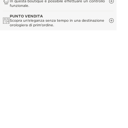
In questa boutique è possibile effettuare un controllo
funzionale.
PUNTO VENDITA
Scopra un’eleganza senza tempo in una destinazione
orologiera di prim’ordine.