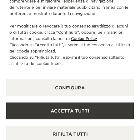
comprendere e migliorare l'esperienza di navigazione
PRODEJNA@DUSAK.CZ
dell'utente e per inviare materiale pubblicitario in linea con le
preferenze mostrate durante la navigazione.
SERVIZI DISPONIBILI
CONTROLLO FUNZIONALE
Per modificare o revocare il tuo consenso all’utilizzo di alcuni
In questa boutique è possibile effettuare un controllo
o di tutti i cookie, clicca “Configura”, oppure, pe r maggiori
funzionale.
informazioni, consulta la nostra
Cookie Policy
.
Cliccando su “Accetta tutti”, esprimi il tuo consenso all’utilizzo
PUNTO VENDITA
Scopra un’eleganza senza tempo in una destinazione
dei cookie sopraindicati.
orologiera di prim’ordine.
Cliccando su “Rifiuta tutti”, esprimi il tuo consenso soltanto
all’utilizzo dei cookie tecnici.
ALTRE BOUTIQUE UFFICIALI E
PARTNER
CONFIGURA
VEDERE TUTTE LE BOUTIQUE
ACCETTA TUTTI
RIFIUTA TUTTI