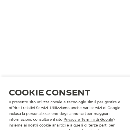
REPUBBLICA CECA
PRAGA
KVEDU PRAHA S.R.O. DUSAK
COOKIE CONSENT
PARTNER UFFICIALE
Il presente sito utilizza cookie e tecnologie simili per gestire e
Na Prikope 17
offrire i relativi Servizi. Utilizziamo anche vari servizi di Google
110 00 Praga, Repubblica Ceca
inclusa la personalizzazione degli annunci (per maggiori
informazioni, consultare il sito
Privacy e Termini di Google
)
+420 224 213 025
insieme ai nostri cookie analitici e a quelli di terze parti per