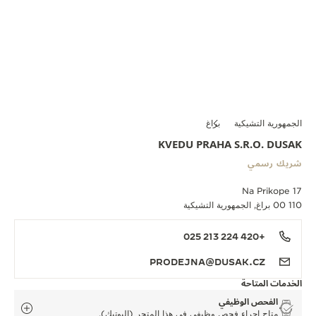
الجمهورية التشيكية
براغ
KVEDU PRAHA S.R.O. DUSAK
شريك رسمي
Na Prikope 17
110 00 براغ, الجمهورية التشيكية
+420 224 213 025
PRODEJNA@DUSAK.CZ
الخدمات المتاحة
الفحص الوظيفي
متاح إجراء فحص وظيفي في هذا المتجر (البوتيك).