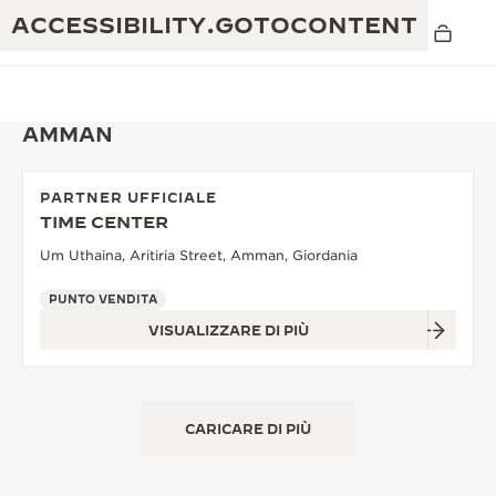
ACCESSIBILITY.GOTOCONTENT
AMMAN
PARTNER UFFICIALE
THE GOLDEN RATIO MUSICAL SHOW
TIME CENTER
ECCELLENZA: OLTRE 190 ANNI DI TRADIZIONE
Um Uthaina, Aritiria Street, Amman, Giordania
IL REVERSO 1931 CAFÉ
CREATIVITÀ: OLTRE 430 BREVETTI
PUNTO VENDITA
GARANZIA JAEGER-LECOULTRE
INGEGNO: OLTRE 1.400 CALIBRI
VISUALIZZARE DI PIÙ
GARANZIA DEI SEGNATEMPO
MOSTRA “THE PERPETUAL
MAESTRIA: 108 MESTIERI
TIMEKEEPER”
GARANZIA ATMOS
CARICARE DI PIÙ
THE DREAM SHAPER
REVERSO STORIES