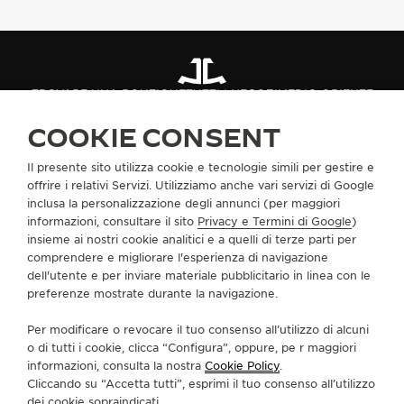
THE SOUND MAKER
THE STELLAR ODYSSEY
TROVARE UNA BOUTIQUE
TUTTI I NEGOZI
MEDIO ORIENTE
THE PRECISION PIONEER
GIORDANIA
COOKIE CONSENT
VEDERE TUTTI GLI EVENTI
Il presente sito utilizza cookie e tecnologie simili per gestire e
INFORMAZIONI SU DI NOI
offrire i relativi Servizi. Utilizziamo anche vari servizi di Google
inclusa la personalizzazione degli annunci (per maggiori
informazioni, consultare il sito
Privacy e Termini di Google
)
SERVIZI
insieme ai nostri cookie analitici e a quelli di terze parti per
comprendere e migliorare l'esperienza di navigazione
CONTATTI
dell'utente e per inviare materiale pubblicitario in linea con le
preferenze mostrate durante la navigazione.
CI SEGUA
Per modificare o revocare il tuo consenso all’utilizzo di alcuni
o di tutti i cookie, clicca “Configura”, oppure, pe r maggiori
VAI ALLA PAGINA INSTAGRAM DI JAEGER-LE
VAI ALLA PAGINA LINKEDIN DI JAEGER
VAI ALLA PAGINA FACEBOOK DI J
VAI ALLA PAGINA YOUTUBE 
VAI ALLA PAGINA TWIT
VAI ALLA PAGINA 
informazioni, consulta la nostra
Cookie Policy
.
Cliccando su “Accetta tutti”, esprimi il tuo consenso all’utilizzo
ISCRIVERSI ALLA NEWSLETTER
dei cookie sopraindicati.