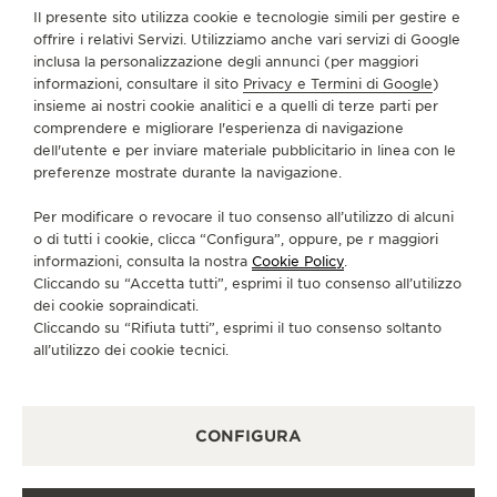
Il presente sito utilizza cookie e tecnologie simili per gestire e
CO 80206 Denver - Colorado, Stati Uniti di America
offrire i relativi Servizi. Utilizziamo anche vari servizi di Google
inclusa la personalizzazione degli annunci (per maggiori
+1 303 333 4446
informazioni, consultare il sito
Privacy e Termini di Google
)
SERVIZI DISPONIBILI
insieme ai nostri cookie analitici e a quelli di terze parti per
comprendere e migliorare l'esperienza di navigazione
CONTROLLO FUNZIONALE
In questa boutique è possibile effettuare un controllo
dell'utente e per inviare materiale pubblicitario in linea con le
funzionale.
preferenze mostrate durante la navigazione.
RIPARATORE UFFICIALE
Per modificare o revocare il tuo consenso all’utilizzo di alcuni
In questa boutique è possibile inviare il proprio orologio
o di tutti i cookie, clicca “Configura”, oppure, pe r maggiori
in assistenza.
informazioni, consulta la nostra
Cookie Policy
.
PUNTO VENDITA
Cliccando su “Accetta tutti”, esprimi il tuo consenso all’utilizzo
Scopra un’eleganza senza tempo in una destinazione
dei cookie sopraindicati.
orologiera di prim’ordine.
Cliccando su “Rifiuta tutti”, esprimi il tuo consenso soltanto
all’utilizzo dei cookie tecnici.
ALTRE BOUTIQUE UFFICIALI E
PARTNER
CONFIGURA
VEDERE TUTTE LE BOUTIQUE