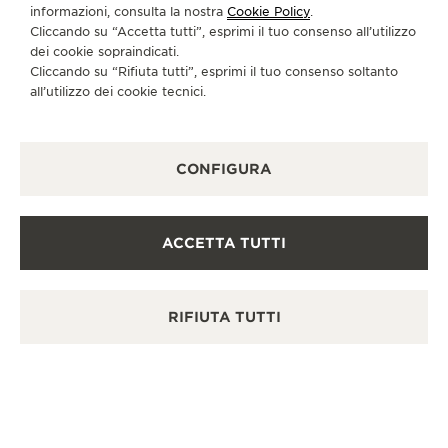
informazioni, consulta la nostra
Cookie Policy
.
ALTRE BOUTIQUE UFFICIALI E
Cliccando su “Accetta tutti”, esprimi il tuo consenso all’utilizzo
PARTNER
dei cookie sopraindicati.
Cliccando su “Rifiuta tutti”, esprimi il tuo consenso soltanto
all’utilizzo dei cookie tecnici.
VEDERE TUTTE LE BOUTIQUE
CONFIGURA
ACCETTA TUTTI
RIFIUTA TUTTI
RIP
WA
10 G
Amer