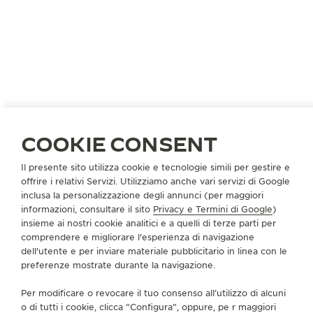
STATI UNITI
NEW YORK
COOKIE CONSENT
WATCH CENTRAL
Il presente sito utilizza cookie e tecnologie simili per gestire e
RIPARATORE UFFICIALE
offrire i relativi Servizi. Utilizziamo anche vari servizi di Google
inclusa la personalizzazione degli annunci (per maggiori
10 Grace Ave # 1, Great Neck, NY
informazioni, consultare il sito
Privacy e Termini di Google
)
NY 11021 New York, Stati Uniti di America
insieme ai nostri cookie analitici e a quelli di terze parti per
comprendere e migliorare l'esperienza di navigazione
+1 212 730 4631
dell'utente e per inviare materiale pubblicitario in linea con le
preferenze mostrate durante la navigazione.
INFO@WATCHCENTRAL.COM
Per modificare o revocare il tuo consenso all’utilizzo di alcuni
o di tutti i cookie, clicca “Configura”, oppure, pe r maggiori