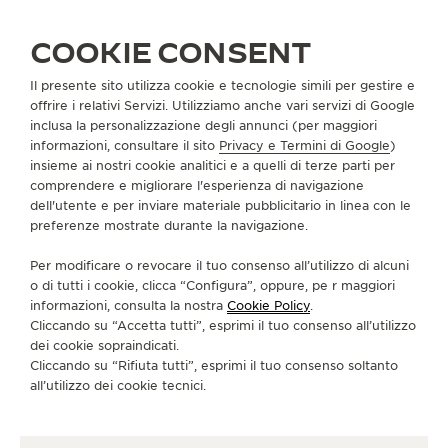
SI UNISCA ALLA NOSTRA MAISON
LA MINUTE
NOÉMIE MAILLEFER: SENIOR LABORATORY TECHNICIAN
COOKIE CONSENT
Il presente sito utilizza cookie e tecnologie simili per gestire e
INFORMAZIONI SU DI NOI
offrire i relativi Servizi. Utilizziamo anche vari servizi di Google
inclusa la personalizzazione degli annunci (per maggiori
informazioni, consultare il sito
Privacy e Termini di Google
)
SERVIZI
insieme ai nostri cookie analitici e a quelli di terze parti per
comprendere e migliorare l'esperienza di navigazione
dell'utente e per inviare materiale pubblicitario in linea con le
CONTATTI
preferenze mostrate durante la navigazione.
CI SEGUA
Per modificare o revocare il tuo consenso all’utilizzo di alcuni
o di tutti i cookie, clicca “Configura”, oppure, pe r maggiori
VAI ALLA PAGINA INSTAGRAM DI JAEGER-LE
VAI ALLA PAGINA LINKEDIN DI JAEGER
VAI ALLA PAGINA FACEBOOK DI J
VAI ALLA PAGINA YOUTUBE 
VAI ALLA PAGINA TWIT
VAI ALLA PAGINA 
informazioni, consulta la nostra
Cookie Policy
.
Cliccando su “Accetta tutti”, esprimi il tuo consenso all’utilizzo
ISCRIVERSI ALLA NEWSLETTER
dei cookie sopraindicati.
Cliccando su “Rifiuta tutti”, esprimi il tuo consenso soltanto
all’utilizzo dei cookie tecnici.
STAMPA