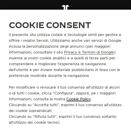
THE SOUND MAKER
SCOPRA IL NUOVO POLARIS
THE STELLAR ODYSSEY
COOKIE CONSENT
THE PRECISION PIONEER
Il presente sito utilizza cookie e tecnologie simili per gestire e
INFORMAZIONI SU DI NOI
offrire i relativi Servizi. Utilizziamo anche vari servizi di Google
VEDERE TUTTI GLI EVENTI
inclusa la personalizzazione degli annunci (per maggiori
informazioni, consultare il sito
Privacy e Termini di Google
)
SERVIZI
insieme ai nostri cookie analitici e a quelli di terze parti per
comprendere e migliorare l'esperienza di navigazione
CONTATTI
dell'utente e per inviare materiale pubblicitario in linea con le
preferenze mostrate durante la navigazione.
CI SEGUA
Per modificare o revocare il tuo consenso all’utilizzo di alcuni
o di tutti i cookie, clicca “Configura”, oppure, pe r maggiori
VAI ALLA PAGINA INSTAGRAM DI JAEGER-LE
VAI ALLA PAGINA LINKEDIN DI JAEGER
VAI ALLA PAGINA FACEBOOK DI J
VAI ALLA PAGINA YOUTUBE 
VAI ALLA PAGINA TWIT
VAI ALLA PAGINA 
informazioni, consulta la nostra
Cookie Policy
.
Cliccando su “Accetta tutti”, esprimi il tuo consenso all’utilizzo
ISCRIVERSI ALLA NEWSLETTER
dei cookie sopraindicati.
Cliccando su “Rifiuta tutti”, esprimi il tuo consenso soltanto
all’utilizzo dei cookie tecnici.