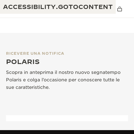
ACCESSIBILITY.GOTOCONTENT
RICEVERE UNA NOTIFICA
THE GOLDEN RATIO MUSICAL SHOW
POLARIS
ECCELLENZA: OLTRE 190 ANNI DI TRADIZIONE
IL REVERSO 1931 CAFÉ
Scopra in anteprima il nostro nuovo segnatempo
CREATIVITÀ: OLTRE 430 BREVETTI
Polaris e colga l’occasione per conoscere tutte le
GARANZIA JAEGER-LECOULTRE
INGEGNO: OLTRE 1.400 CALIBRI
sue caratteristiche.
GARANZIA DEI SEGNATEMPO
MOSTRA “THE PERPETUAL
MAESTRIA: 108 MESTIERI
TIMEKEEPER”
GARANZIA ATMOS
THE DREAM SHAPER
REVERSO STORIES