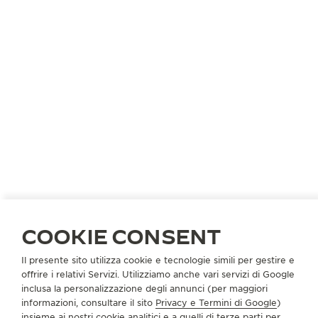
COLLABORAZIONE
UN CARATTERE TIPOGRAFICO
ORIGINALE IN STILE ART DÉCO
Jaeger-LeCoultre è orgogliosa di annunciare la sua
recente collaborazione con l’innovativo artista
tipografo Alex Trochut. Ispirandosi all’identità
architettonica di New York e alla forte tradizione Art
Déco di Jaeger-LeCoultre, Alex ha creato un
alfabeto personalizzato in esclusiva per la Grande
Maison: l’Alfabeto 1931. Il suo nuovo carattere
tipografico incarna i valori di creatività, precisione e
competenza che da sempre contraddistinguono la
COOKIE CONSENT
nostra Manifattura.
Il presente sito utilizza cookie e tecnologie simili per gestire e
offrire i relativi Servizi. Utilizziamo anche vari servizi di Google
inclusa la personalizzazione degli annunci (per maggiori
informazioni, consultare il sito
Privacy e Termini di Google
)
insieme ai nostri cookie analitici e a quelli di terze parti per