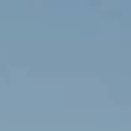
THE SOUND MAKER
THE STELLAR ODYSSEY
THE PRECISION PIONEER
VEDERE TUTTI GLI EVENTI