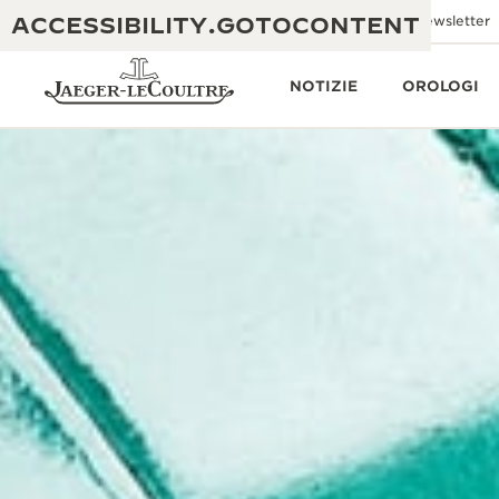
ACCESSIBILITY.GOTOCONTENT
Inviaci un'e-mail
Boutiques
Newsletter
NOTIZIE
OROLOGI
THE GOLDEN RATIO MUSICAL SHOW
ECCELLENZA: OLTRE 190 ANNI DI TRADIZIONE
IL REVERSO 1931 CAFÉ
CREATIVITÀ: OLTRE 430 BREVETTI
GARANZIA JAEGER-LECOULTRE
INGEGNO: OLTRE 1.400 CALIBRI
GARANZIA DEI SEGNATEMPO
MOSTRA “THE PERPETUAL
MAESTRIA: 108 MESTIERI
TIMEKEEPER”
GARANZIA ATMOS
THE DREAM SHAPER