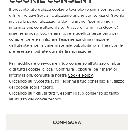
Il presente sito utilizza cookie e tecnologie simili per gestire e
offrire i relativi Servizi. Utilizziamo anche vari servizi di Google
inclusa la personalizzazione degli annunci (per maggiori
informazioni, consultare il sito
Privacy e Termini di Google
)
insieme ai nostri cookie analitici e a quelli di terze parti per
comprendere e migliorare l'esperienza di navigazione
dell'utente e per inviare materiale pubblicitario in linea con le
preferenze mostrate durante la navigazione.
Per modificare o revocare il tuo consenso all’utilizzo di alcuni
o di tutti i cookie, clicca “Configura”, oppure, pe r maggiori
informazioni, consulta la nostra
Cookie Policy
.
Cliccando su “Accetta tutti”, esprimi il tuo consenso all’utilizzo
FUNZIONI
dei cookie sopraindicati.
LE STELLE AL POLSO
Cliccando su “Rifiuta tutti”, esprimi il tuo consenso soltanto
all’utilizzo dei cookie tecnici.
Nel 2022, il Rendez-Vous Dazzling Shooting Star e il
Rendez-Vous Shooting Star Mestieri Rari® ricreano al
polso l’incantevole bellezza di una stella cadente
CONFIGURA
che attraversa il cielo notturno, grazie a un
meccanismo completamente nuovo, concepito e