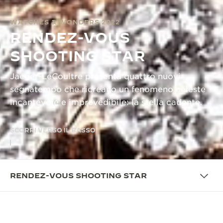
WATCHES & WONDERS 2022
RENDEZ-VOUS
SHOOTING STAR
Jaeger-LeCoultre presenta quattro nuovi
segnatempo che ricreano un fenomeno celeste
incantevole e imprevedibile: la stella cadente.
SCORRI VERSO IL BASSO
RENDEZ-VOUS SHOOTING STAR