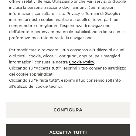
offrire i relativi Servizi. Utilizziamo anche vari servizi di Google
inclusa la personalizzazione degli annunci (per maggiori
informazioni, consultare il sito
Privacy e Termini di Google
)
SERVIZI
insieme ai nostri cookie analitici e a quelli di terze parti per
comprendere e migliorare l'esperienza di navigazione
dell'utente e per inviare materiale pubblicitario in linea con le
CONTATTI
preferenze mostrate durante la navigazione.
CI SEGUA
Per modificare o revocare il tuo consenso all’utilizzo di alcuni
o di tutti i cookie, clicca “Configura”, oppure, pe r maggiori
VAI ALLA PAGINA INSTAGRAM DI JAEGER-LE
VAI ALLA PAGINA LINKEDIN DI JAEGER
VAI ALLA PAGINA FACEBOOK DI J
VAI ALLA PAGINA YOUTUBE 
VAI ALLA PAGINA TWIT
VAI ALLA PAGINA 
informazioni, consulta la nostra
Cookie Policy
.
Cliccando su “Accetta tutti”, esprimi il tuo consenso all’utilizzo
ISCRIVERSI ALLA NEWSLETTER
dei cookie sopraindicati.
Cliccando su “Rifiuta tutti”, esprimi il tuo consenso soltanto
all’utilizzo dei cookie tecnici.
STAMPA
CONFIGURA
POLICY SULLA PRIVACY
CONDIZIONI D'USO
CONDIZIONI DI VENDITA
ACCETTA TUTTI
INFORMATIVA SUI COOKIE