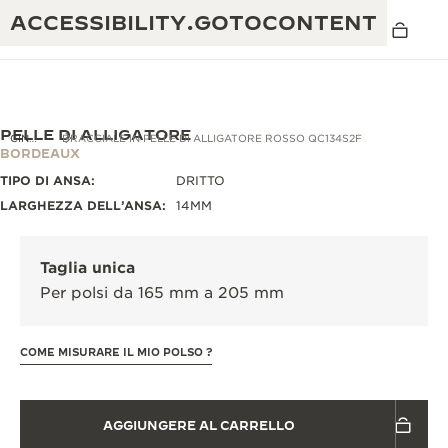
ACCESSIBILITY.GOTOCONTENT
PELLE DI ALLIGATORE
CINTURINI
BRACCIALE IN PELLE DI ALLIGATORE ROSSO QC134S2F
BORDEAUX
TIPO DI ANSA:
DRITTO
THE GOLDEN RATIO MUSICAL SHOW
ECCELLENZA: OLTRE 190 ANNI DI TRADIZIONE
LARGHEZZA DELL’ANSA:
14MM
IL REVERSO 1931 CAFÉ
CREATIVITÀ: OLTRE 430 BREVETTI
Taglia unica
GARANZIA JAEGER-LECOULTRE
INGEGNO: OLTRE 1.400 CALIBRI
Per polsi da 165 mm a 205 mm
GARANZIA DEI SEGNATEMPO
MOSTRA “THE PERPETUAL
MAESTRIA: 108 MESTIERI
TIMEKEEPER”
COME MISURARE IL MIO POLSO ?
GARANZIA ATMOS
THE DREAM SHAPER
AGGIUNGERE AL CARRELLO
REVERSO STORIES