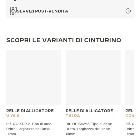
SERVIZI POST-VENDITA
SCOPRI LE VARIANTI DI CINTURINO
PELLE DI ALLIGATORE
PELLE DI ALLIGATORE
PELLE
VIOLA
TALPA
GRIGI
Rif. QC1342X2, Tipo di ansa:
Rif. QC1342Y2, Tipo di ansa:
Rif. QC13
Dritto, Larghezza dell’ansa:
Dritto, Larghezza dell’ansa:
Dritto, L
14mm
14mm
14mm