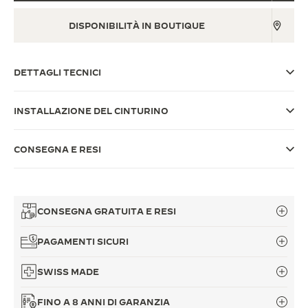
THE SOUND MAKER
DISPONIBILITÀ IN BOUTIQUE
THE STELLAR ODYSSEY
DETTAGLI TECNICI
THE PRECISION PIONEER
VEDERE TUTTI GLI EVENTI
INSTALLAZIONE DEL CINTURINO
CONSEGNA E RESI
CONSEGNA GRATUITA E RESI
PAGAMENTI SICURI
SWISS MADE
FINO A 8 ANNI DI GARANZIA