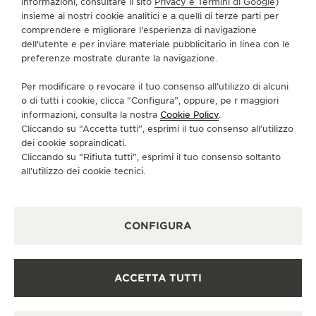
informazioni, consultare il sito
Privacy e Termini di Google
)
SERVIZI
insieme ai nostri cookie analitici e a quelli di terze parti per
comprendere e migliorare l'esperienza di navigazione
CONTATTI
dell'utente e per inviare materiale pubblicitario in linea con le
preferenze mostrate durante la navigazione.
CI SEGUA
Per modificare o revocare il tuo consenso all’utilizzo di alcuni
o di tutti i cookie, clicca “Configura”, oppure, pe r maggiori
VAI ALLA PAGINA INSTAGRAM DI JAEGER-LE
VAI ALLA PAGINA LINKEDIN DI JAEGER
VAI ALLA PAGINA FACEBOOK DI J
VAI ALLA PAGINA YOUTUBE 
VAI ALLA PAGINA TWIT
VAI ALLA PAGINA 
informazioni, consulta la nostra
Cookie Policy
.
Cliccando su “Accetta tutti”, esprimi il tuo consenso all’utilizzo
ISCRIVERSI ALLA NEWSLETTER
dei cookie sopraindicati.
Cliccando su “Rifiuta tutti”, esprimi il tuo consenso soltanto
all’utilizzo dei cookie tecnici.
STAMPA
CONFIGURA
POLICY SULLA PRIVACY
CONDIZIONI D'USO
CONDIZIONI DI VENDITA
ACCETTA TUTTI
INFORMATIVA SUI COOKIE
DICHIARAZIONE DI ACCESSIBILITÀ - WCAG