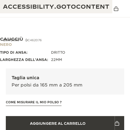
ACCESSIBILITY.GOTOCONTENT
CAUCCIÙ
CINTURINI
QC462076
NERO
TIPO DI ANSA:
DRITTO
THE GOLDEN RATIO MUSICAL SHOW
ECCELLENZA: OLTRE 190 ANNI DI TRADIZIONE
LARGHEZZA DELL’ANSA:
22MM
IL REVERSO 1931 CAFÉ
CREATIVITÀ: OLTRE 430 BREVETTI
Taglia unica
GARANZIA JAEGER-LECOULTRE
INGEGNO: OLTRE 1.400 CALIBRI
Per polsi da 165 mm a 205 mm
GARANZIA DEI SEGNATEMPO
MOSTRA “THE PERPETUAL
MAESTRIA: 108 MESTIERI
TIMEKEEPER”
COME MISURARE IL MIO POLSO ?
GARANZIA ATMOS
THE DREAM SHAPER
AGGIUNGERE AL CARRELLO
REVERSO STORIES