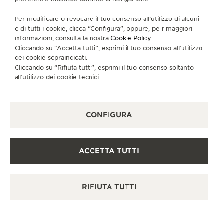
CI SEGUA
Per modificare o revocare il tuo consenso all’utilizzo di alcuni
o di tutti i cookie, clicca “Configura”, oppure, pe r maggiori
VAI ALLA PAGINA INSTAGRAM DI JAEGER-LE
VAI ALLA PAGINA LINKEDIN DI JAEGER
VAI ALLA PAGINA FACEBOOK DI J
VAI ALLA PAGINA YOUTUBE 
VAI ALLA PAGINA TWIT
VAI ALLA PAGINA 
informazioni, consulta la nostra
Cookie Policy
.
Cliccando su “Accetta tutti”, esprimi il tuo consenso all’utilizzo
ISCRIVERSI ALLA NEWSLETTER
dei cookie sopraindicati.
Cliccando su “Rifiuta tutti”, esprimi il tuo consenso soltanto
all’utilizzo dei cookie tecnici.
STAMPA
CONFIGURA
POLICY SULLA PRIVACY
CONDIZIONI D'USO
CONDIZIONI DI VENDITA
ACCETTA TUTTI
INFORMATIVA SUI COOKIE
DICHIARAZIONE DI ACCESSIBILITÀ - WCAG
GESTISCI LA MIA ACCESSIBILITÀ
RIFIUTA TUTTI
MODULO DI RECESSO
COPYRIGHT JAEGER-LECOULTRE 2026
VERSIONE 102.34.2