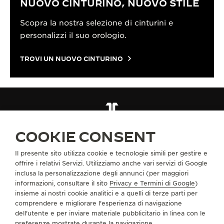
NUOVO CINTURINO, NUOVO STILE
Scopra la nostra selezione di cinturini e
personalizzi il suo orologio.
TROVI UN NUOVO CINTURINO
CINTURINI
CINTURINO IN ACCIAIO INOSSIDABILE QM821883
COOKIE CONSENT
Il presente sito utilizza cookie e tecnologie simili per gestire e
INFORMAZIONI SU DI NOI
offrire i relativi Servizi. Utilizziamo anche vari servizi di Google
inclusa la personalizzazione degli annunci (per maggiori
informazioni, consultare il sito
Privacy e Termini di Google
)
SERVIZI
insieme ai nostri cookie analitici e a quelli di terze parti per
comprendere e migliorare l'esperienza di navigazione
CONTATTI
dell'utente e per inviare materiale pubblicitario in linea con le
preferenze mostrate durante la navigazione.