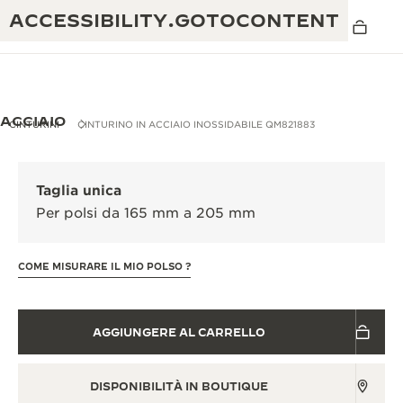
ACCESSIBILITY.GOTOCONTENT
ACCIAIO
CINTURINI
CINTURINO IN ACCIAIO INOSSIDABILE QM821883
THE GOLDEN RATIO MUSICAL SHOW
ECCELLENZA: OLTRE 190 ANNI DI TRADIZIONE
Taglia unica
IL REVERSO 1931 CAFÉ
Per polsi da 165 mm a 205 mm
CREATIVITÀ: OLTRE 430 BREVETTI
GARANZIA JAEGER-LECOULTRE
INGEGNO: OLTRE 1.400 CALIBRI
COME MISURARE IL MIO POLSO ?
GARANZIA DEI SEGNATEMPO
MOSTRA “THE PERPETUAL
MAESTRIA: 108 MESTIERI
TIMEKEEPER”
GARANZIA ATMOS
AGGIUNGERE AL CARRELLO
THE DREAM SHAPER
DISPONIBILITÀ IN BOUTIQUE
REVERSO STORIES