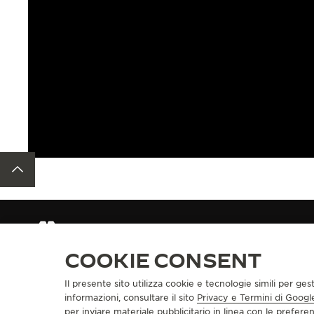
TORNA ALL'INIZIO DELLA PAGINA
CINTURINI
CINTURINO IN ACCIAIO INOSSIDABILE QM9
COOKIE CONSENT
Il presente sito utilizza cookie e tecnologie simili per ges
INFORMAZIONI SU DI NOI
SERVIZI
informazioni, consultare il sito
Privacy e Termini di Googl
per inviare materiale pubblicitario in linea con le prefer