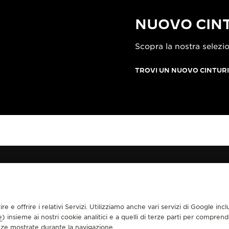
NUOVO CINT
Scopra la nostra selezio
TROVI UN NUOVO CINTUR
99691
tire e offrire i relativi Servizi. Utilizziamo anche vari servizi di Google i
CONTATTI
e
) insieme ai nostri cookie analitici e a quelli di terze parti per compren
enze mostrate durante la navigazione.