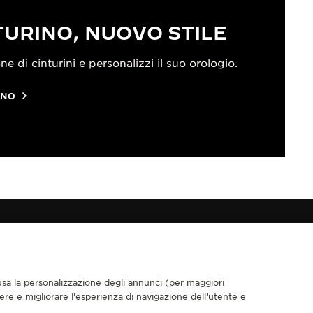
URINO, NUOVO STILE
ne di cinturini e personalizzi il suo orologio.
INO
nclusa la personalizzazione degli annunci (per maggiori
CI SEGUA
dere e migliorare l'esperienza di navigazione dell'utente e