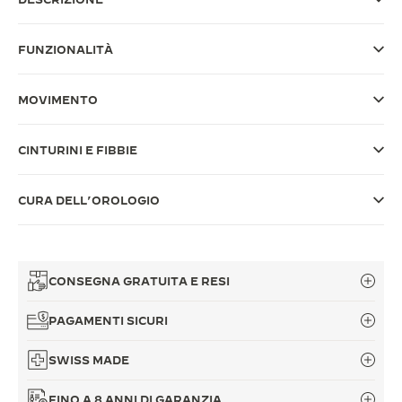
THE SOUND MAKER
FUNZIONALITÀ
THE STELLAR ODYSSEY
MOVIMENTO
THE PRECISION PIONEER
VEDERE TUTTI GLI EVENTI
CINTURINI E FIBBIE
CURA DELL’OROLOGIO
CONSEGNA GRATUITA E RESI
PAGAMENTI SICURI
SWISS MADE
FINO A 8 ANNI DI GARANZIA