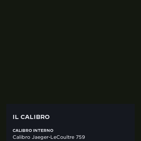
IL CALIBRO
CALIBRO DI MANIFATTURA 759
Interamente progettato, prodotto e assemblato
all’interno della Manifattura, il Calibro 759
meccanico automatico alimenta questo
segnatempo con una riserva di carica di 65 ore. Il
fondello in vetro zaffiro rivela il movimento
finemente rifinito e decorato, con finiture Côtes de
Genève.
IL CALIBRO
CALIBRO INTERNO
Calibro Jaeger-LeCoultre 759