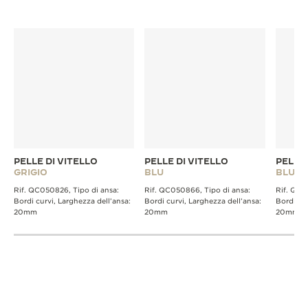
SCOPRIRE ALTRI CINTURINI
PELLE DI VITELLO
PELLE DI VITELLO
PELLE
GRIGIO
BLU
BLU
Rif. QC050826, Tipo di ansa:
Rif. QC050866, Tipo di ansa:
Rif. QC2
Bordi curvi, Larghezza dell’ansa:
Bordi curvi, Larghezza dell’ansa:
Bordi cur
20mm
20mm
20mm