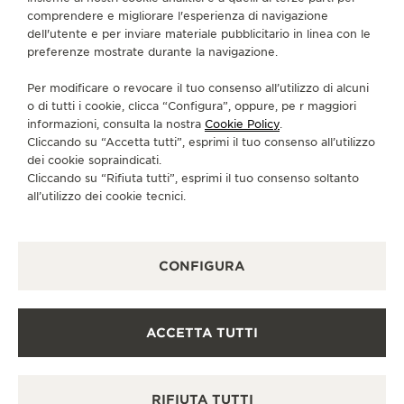
comprendere e migliorare l'esperienza di navigazione
dell'utente e per inviare materiale pubblicitario in linea con le
CONTATTI
preferenze mostrate durante la navigazione.
CI SEGUA
Per modificare o revocare il tuo consenso all’utilizzo di alcuni
o di tutti i cookie, clicca “Configura”, oppure, pe r maggiori
VAI ALLA PAGINA INSTAGRAM DI JAEGER-LE
VAI ALLA PAGINA LINKEDIN DI JAEGER
VAI ALLA PAGINA FACEBOOK DI J
VAI ALLA PAGINA YOUTUBE 
VAI ALLA PAGINA TWIT
VAI ALLA PAGINA 
informazioni, consulta la nostra
Cookie Policy
.
Cliccando su “Accetta tutti”, esprimi il tuo consenso all’utilizzo
ISCRIVERSI ALLA NEWSLETTER
dei cookie sopraindicati.
Cliccando su “Rifiuta tutti”, esprimi il tuo consenso soltanto
all’utilizzo dei cookie tecnici.
STAMPA
CONFIGURA
POLICY SULLA PRIVACY
CONDIZIONI D'USO
CONDIZIONI DI VENDITA
ACCETTA TUTTI
INFORMATIVA SUI COOKIE
DICHIARAZIONE DI ACCESSIBILITÀ - WCAG
GESTISCI LA MIA ACCESSIBILITÀ
RIFIUTA TUTTI