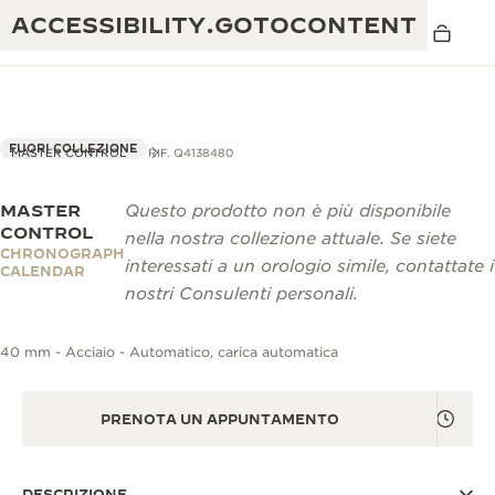
ACCESSIBILITY.GOTOCONTENT
FUORI COLLEZIONE
MASTER CONTROL
RIF. Q4138480
MASTER
Questo prodotto non è più disponibile
THE GOLDEN RATIO MUSICAL SHOW
ECCELLENZA: OLTRE 190 ANNI DI TRADIZIONE
CONTROL
nella nostra collezione attuale. Se siete
CHRONOGRAPH
IL REVERSO 1931 CAFÉ
interessati a un orologio simile, contattate i
CREATIVITÀ: OLTRE 430 BREVETTI
CALENDAR
nostri Consulenti personali.
GARANZIA JAEGER-LECOULTRE
INGEGNO: OLTRE 1.400 CALIBRI
40 mm - Acciaio - Automatico, carica automatica
GARANZIA DEI SEGNATEMPO
MOSTRA “THE PERPETUAL
MAESTRIA: 108 MESTIERI
TIMEKEEPER”
GARANZIA ATMOS
PRENOTA UN APPUNTAMENTO
THE DREAM SHAPER
REVERSO STORIES
DESCRIZIONE