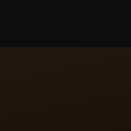
IL CALIBRO
ICI ESPRESSIONI DEL 
sto da 243 componenti, è stato progettato appositamente 
e sviluppato interamente all’interno della Manifattura. S
 e un indicatore delle fasi lunari, mentre sul retro mostr
disco rotante e un indicatore giorno/notte. Fedele alla filo
a la sfida di integrare complicazioni tradizionalmente ro
rettangolare del Reverso.