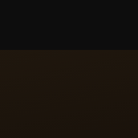
TEMPO
per il Reverso Tribute
ul fronte presenta un
a un’ora digitale semi-
sofia di Jaeger-LeCoultre,
tonde nell’architettura