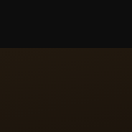
DUPL
Il Calibro 826, compo
Nonantieme “Enamel” 
meccanismo Grande Date
saltante, i minuti su un 
questo movimento super