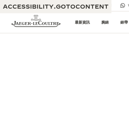
ACCESSIBILITY.GOTOCONTENT
給我們發電子郵件
專賣店
電子期刊
最新資訊
腕錶
錶帶
黃金比例音樂表演
卓越工藝：逾 190 年歷史
REVERSO 1931 CAFÉ
無限創意：逾 430 項專利
積家保養服務
心靈手巧：1400 多種機芯
時計保修
《THE PERPETUAL
精湛工藝：108 種工藝
TIMEKEEPER》展覽
時計保修
《THE DREAM SHAPER》展覽