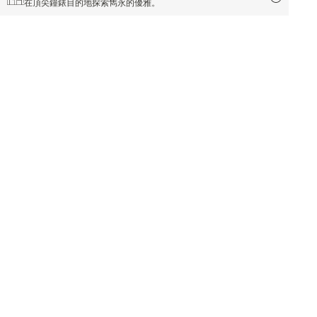
在頂尖鐘錶目的地探索雋永的優雅。