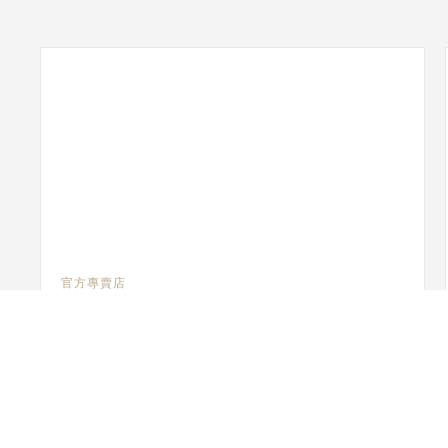
官方專賣店
JAEGER-LECOULTRE SALON - THE
MOORE MIAMI
4040 NE 2nd Ave, The Salon (2nd Floor), FL 33137 邁
阿密, 美國
銷售點