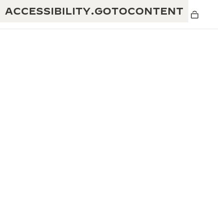
ACCESSIBILITY.GOTOCONTENT
THE GOLDEN RATIO MUSICAL SHOW -
卓越性：190年以上の伝統
黄金比を讃える音楽祭-
創造性：430件以上の特許
レベルソ 1931 カフェ
ジャガー・ルクルト保証
創意工夫：1,400以上のキャリバー
タイムピース保証
熟練技巧：108の技巧
「THE PERPETUAL TIMEKEEPER」展
アトモスの保証
THE DREAM SHAPER
レベルソ・ストーリー