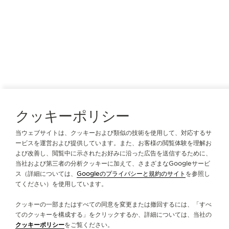
オランダ領アンティル諸島
ウィレムスタット
クッキーポリシー
FREEPORT JEWELLERS
公式パートナー
当ウェブサイトは、クッキーおよび類似の技術を使用して、対応するサ
ービスを運営および提供しています。また、お客様の閲覧体験を理解お
Handelskade 23
よび改善し、閲覧中に示されたお好みに沿った広告を送信するために、
ウィレムスタット, Netherlands Antilles
当社および第三者の分析クッキーに加えて、さまざまなGoogleサービ
ス（詳細については、
Googleのプライバシーと規約のサイト
を参照し
+5999 465 8117
てください）を使用しています。
INFO@FREEPORTJEWELERS.COM
クッキーの一部またはすべての同意を変更または撤回するには、「すべ
サービス内容のご案内
てのクッキーを構成する」をクリックするか、詳細については、当社の
クッキーポリシー
をご覧ください。
公式ブティック・パートナー