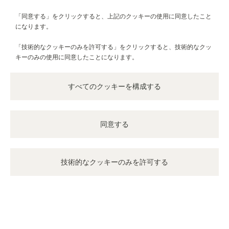
色褪せないエレガンスを湛えるタイムピースを豊かに揃えた、至
高のアドレスを発見する旅へ出かけましょう。
「同意する」をクリックすると、上記のクッキーの使用に同意したこと
になります。
「技術的なクッキーのみを許可する」をクリックすると、技術的なクッ
その他の公式ブティックまたはパートナー
キーのみの使用に同意したことになります。
すべてのブティックを見る
すべてのクッキーを構成する
同意する
技術的なクッキーのみを許可する
公式
JAE