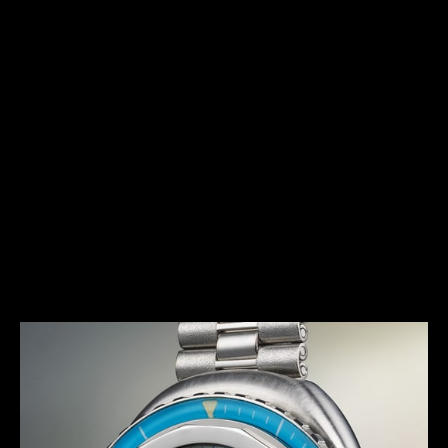
歷史傳承
本着 1970 年代的精神
Memovox Polaris II 極地響鬧腕錶採用前衛大膽的設計，與
這十年的標誌性趨勢保持一致。除了尺寸和弧形外，這款時計
還是積家大工坊首款具有多種色彩變化的潛水響鬧腕錶，包括
酒紅色、漸變藍色和黑煤灰色，並搭載相配的錶圈和錶盤。
Memovox Polaris II 極地響鬧腕錶因而成為七十年代的標
誌。