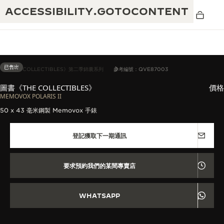
ACCESSIBILITY.GOTOCONTENT
已售出
《THE COLLECTIBLES》第二季錦囊系列
參考編號：QVE87003
圖書《THE COLLECTIBLES》
價格
黃金比例音樂表演
MEMOVOX POLARIS II
卓越工藝：逾 190 年歷史
50 x 43 毫米鋼製 Memovox 手錶
REVERSO 1931 CAFÉ
無限創意：逾 430 項專利
登記獲取下一期通訊
積家保養服務
心靈手巧：1400 多種機芯
時計保修
《THE PERPETUAL TIMEKEEPER》
精湛工藝：108 種工藝
要求預約我們的某間專賣店
展覽
時計保修
《THE DREAM SHAPER》展覽
WHATSAPP
REVERSO 翻轉系列腕錶主題展覽