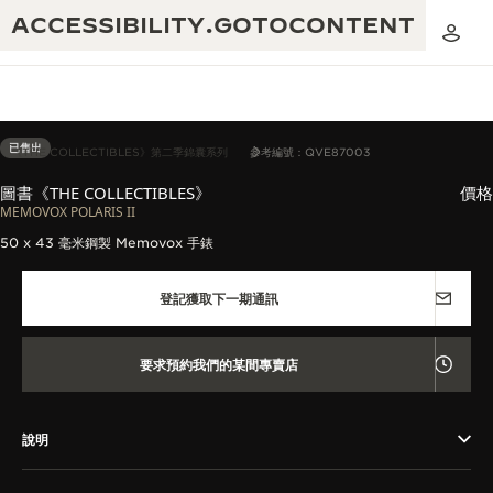
ACCESSIBILITY.GOTOCONTENT
已售出
《THE COLLECTIBLES》第二季錦囊系列
參考編號：QVE87003
圖書《THE COLLECTIBLES》
價格
黃金比例音樂表演
MEMOVOX POLARIS II
卓越工藝：逾 190 年歷史
50 x 43 毫米鋼製 Memovox 手錶
REVERSO 1931 CAFÉ
無限創意：逾 430 項專利
登記獲取下一期通訊
積家保養服務
心靈手巧：1400 多種機芯
時計保修
《THE PERPETUAL TIMEKEEPER》
精湛工藝：108 種工藝
要求預約我們的某間專賣店
展覽
時計保修
《THE DREAM SHAPER》展覽
說明
REVERSO 翻轉系列腕錶主題展覽