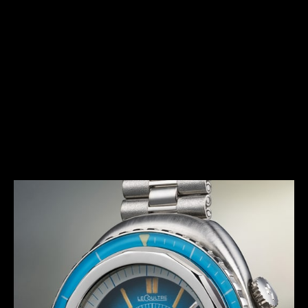
本着 1970 年代的精神
Memovox Polaris II 極地響鬧腕錶採用前衛大膽的設計，與
這十年的標誌性趨勢保持一致。除了尺寸和弧形外，這款時計
還是積家大工坊首款具有多種色彩變化的潛水響鬧腕錶，包括
酒紅色、漸變藍色和黑煤灰色，並搭載相配的錶圈和錶盤。
Memovox Polaris II 極地響鬧腕錶因而成為七十年代的標
誌。