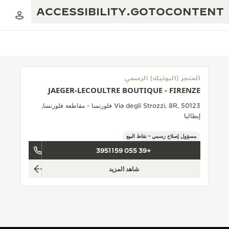
ACCESSIBILITY.GOTOCONTENT
المتجر (البوتيك) الرسمي
JAEGER-LECOULTRE BOUTIQUE - FIRENZE
العرض الموسيقي للنسبة الذهبية
التميز: أكثر من 190 عامًا
Via degli Strozzi, 8R, 50123 فلورنسا - مقاطعة فلورنسا,
إيطاليا
مقهى REVERSO 1931
الإبداع: أكثر من 430 براءة اختراع
مسؤول إصلاح رسمي - نقاط البيع
ضمان JAEGER-LECOULTRE
البراعة: أكثر من 1400 حركة
+39 055 3951159
ضمان الساعة
معرض THE PERPETUAL TIMEKEEPER
الإتقان: 235 حِرَفة متخصصة
شاهد المزيد
ضمان بندولة ATMOS
صانع الأحلام
حكايات REVERSO