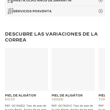
HASTA OCHO AÑOS DE GARANTÍA
THE SOUND MAKER
SERVICIOS POSVENTA
LA ODISEA ESTELAR
THE PRECISION PIONEER
DESCUBRE LAS VARIACIONES DE LA
VER TODOS LOS EVENTOS
CORREA
PIEL DE ALIGÁTOR
PIEL DE ALIGÁTOR
PIEL 
ROJO
VERDE
TOPO
REF. QC1342EZ, Tipo de asas de
REF. QC1342VZ, Tipo de asas de
REF. QC1
la caja: Recto, Ancho de las asas
la caja: Recto, Ancho de las asas
la caja: 